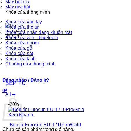
Máy hút mùi
2-3 năm
Máy rửa bát
Khóa cửa thông minh
Khóa cửa vân tay
Khóa cửa thẻ từ
Khóa cửa nhận dạng khuôn mặt
Khóa cửa wifi – bluetooth
Khóa cửa nhôm
Hotline-Zalo
Khóa cửa gỗ
Khóa cửa sắt
0393.392.666
Khóa cửa kính
Chuông cửa thông minh
Đăng nhập / Đăng ký
BÊP TỪ
0
₫
All ➦
-20%
Xem Nhanh
Bếp từ Eurosun EU-T710Pro/Gold
Chưa có sản phẩm trong giỏ hàng.