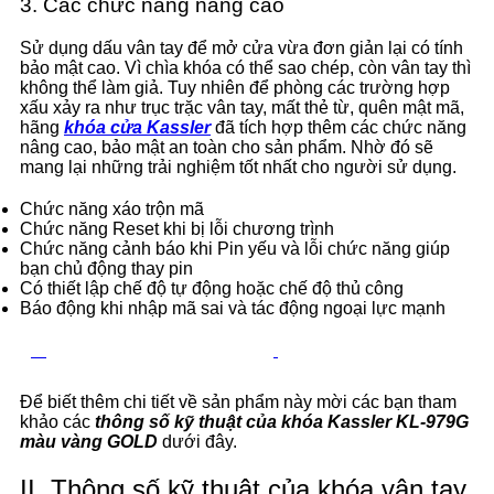
3. Các chức năng nâng cao
Sử dụng dấu vân tay để mở cửa vừa đơn giản lại có tính
bảo mật cao. Vì chìa khóa có thể sao chép, còn vân tay thì
không thể làm giả. Tuy nhiên để phòng các trường hợp
xấu xảy ra như trục trặc vân tay, mất thẻ từ, quên mật mã,
hãng
khóa cửa Kassler
đã tích hợp thêm các chức năng
nâng cao, bảo mật an toàn cho sản phẩm. Nhờ đó sẽ
mang lại những trải nghiệm tốt nhất cho người sử dụng.
Chức năng xáo trộn mã
Chức năng Reset khi bị lỗi chương trình
Chức năng cảnh báo khi Pin yếu và lỗi chức năng giúp
bạn chủ động thay pin
Có thiết lập chế độ tự động hoặc chế độ thủ công
Báo động khi nhập mã sai và tác động ngoại lực mạnh
Hotline tư vấn: 0393.392.666
Chat Zalo
Để biết thêm chi tiết về sản phẩm này mời các bạn tham
khảo các
thông số kỹ thuật của khóa Kassler KL-979G
màu vàng GOLD
dưới đây.
II. Thông số kỹ thuật của khóa vân tay