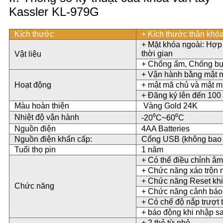
Kassler KL-979G
Kích thước
+ Kích thước thân khó
+ Mặt khóa ngoài: Hợp
thời gian
Vật liệu
+ Chống ẩm, Chống bụi
+ Vận hành bằng mật mã
Hoạt động
+ mật mã chủ và mật 
+ Đăng ký lên đến 100 
Màu hoàn thiện
Vàng Gold 24K
Nhiệt độ vận hành
-20⁰C~60⁰C
Nguồn điện
4AA Batteries
Nguồn điện khẩn cấp:
Cổng USB (không bao
Tuổi thọ pin
1 năm
+ Có thể điều chỉnh âm
+ Chức năng xáo trộn
+ Chức năng Reset khi 
Chức năng
+ Chức năng cảnh báo 
+ Có chế độ nắp trượt
+ báo động khi nhập s
+ 2 thẻ từ nhỏ