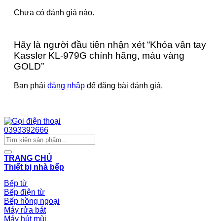
Chưa có đánh giá nào.
Hãy là người đầu tiên nhận xét “Khóa vân tay
Kassler KL-979G chính hãng, màu vàng
GOLD”
Bạn phải
đăng nhập
để đăng bài đánh giá.
Chat Zalo
0393392666
Tìm
kiếm:
TRANG CHỦ
Thiết bị nhà bếp
Bếp từ
Bếp điện từ
Bếp hồng ngoại
Máy rửa bát
Máy hút mùi