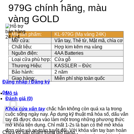
979G chính hãng, màu
2-3 năm
vàng GOLD
Mã sản phẩm:
KL-979G (Mạ vàng 24K)
Mở cửa:
Vân tay, Thẻ từ, Mật mã, chìa cơ
Chất liệu:
Hợp kim kẽm mạ vàng
Hotline-Zalo
Nguồn điện:
4AA Batteries
0393.392.666
Loại cửa phù hợp:
Cửa gỗ
Thương Hiệu:
KASSLER – Đức
Bảo hành:
2 năm
Giao hàng:
Miễn phí ship toàn quốc
Đăng nhập / Đăng ký
0
₫
Mô tả
Đánh giá (0)
Khóa cửa vân tay
chắc hẳn không còn quá xa lạ trong
cuộc sống ngày nay. Áp dụng kỹ thuật mã hóa số, dấu vân
tay đã được đưa vào làm một trong những phương thức
mở khóa tiện dụng. Chỉ mất 1-2s là bạn có thể mở khóa
đơn giản và an toàn tuyệt đối. Với khóa vân tay bạn hoàn
Chưa có sản phẩm trong giỏ hàng.