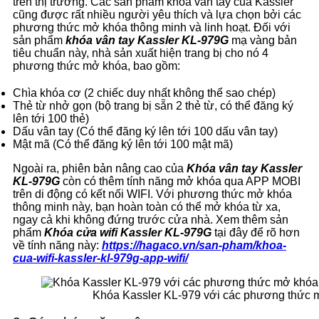
trên thị trường. Các sản phẩm khóa vân tay của Kassler
cũng được rất nhiều người yêu thích và lựa chọn bởi các
phương thức mở khóa thông minh và linh hoạt. Đối với
sản phẩm
khóa vân tay Kassler KL-979G
mạ vàng bản
tiêu chuẩn này, nhà sản xuất hiện trang bị cho nó 4
phương thức mở khóa, bao gồm:
Chìa khóa cơ (2 chiếc duy nhất không thể sao chép)
Thẻ từ nhở gọn (bộ trang bị sẵn 2 thẻ từ, có thể đăng ký
lên tới 100 thẻ)
Dấu vân tay (Có thể đăng ký lên tới 100 dấu vân tay)
Mật mã (Có thể đăng ký lên tới 100 mật mã)
Ngoài ra, phiên bản nâng cao của
Khóa vân tay Kassler
KL-979G
còn có thêm tính năng mở khóa qua APP MOBI
trên di động có kết nối WIFI. Với phương thức mở khóa
thông minh này, bạn hoàn toàn có thể mở khóa từ xa,
ngay cả khi không đứng trước cửa nhà. Xem thêm sản
phẩm
Khóa cửa wifi Kassler KL-979G
tại đây để rõ hơn
về tính năng này:
https://hagaco.vn/san-pham/khoa-
cua-wifi-kassler-kl-979g-app-wifi/
Khóa Kassler KL-979 với các phương thức 