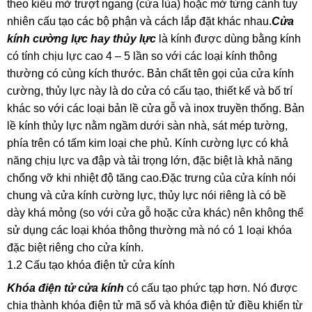
theo kiểu mở trượt ngang (cửa lùa) hoặc mở từng cánh tuy
nhiên cấu tạo các bộ phận và cách lắp đặt khác nhau.
Cửa
kính cường lực hay thủy lực
là kính được dùng bằng kính
có tính chịu lực cao 4 – 5 lần so với các loại kính thông
thường có cùng kích thước. Bản chất tên gọi của cửa kính
cường, thủy lực này là do cửa có cấu tạo, thiết kế và bố trí
khác so với các loại bản lề cửa gỗ và inox truyền thống. Bản
lề kính thủy lực nằm ngầm dưới sàn nhà, sát mép tường,
phía trên có tấm kim loại che phủ. Kính cường lực có khả
năng chịu lực va đập và tải trọng lớn, đặc biệt là khả năng
chống vỡ khi nhiệt độ tăng cao.Đặc trưng của cửa kính nói
chung và cửa kính cường lực, thủy lực nói riêng là có bề
dày khá mỏng (so với cửa gỗ hoặc cửa khác) nên không thể
sử dụng các loại khóa thông thường mà nó có 1 loại khóa
đặc biệt riêng cho cửa kính.
1.2 Cấu tạo khóa điện tử cửa kính
Khóa điện tử cửa kính
có cấu tạo phức tạp hơn. Nó được
chia thành khóa điện tử mã số và khóa điện tử điều khiển từ