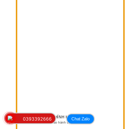
CHÍNH HÃNG 100%
Chat Zalo
0393392666
Bảo hành uy tín 2-3 năm