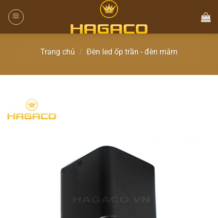
Trang chủ
/
Đèn led ốp trần - đèn mâm