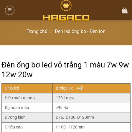
Trang chủ
/
Đèn led ống bơ - Đèn lon
Đèn ống bơ led vỏ trắng 1 màu 7w 9w
12w 20w
Chip led
Bridgelux – Mỹ
Hiệu suất quang
120 Lm/w
Độ hoàn màu
>95 Ra
Đường kính
D76, D100, D120mm
Chiều cao
H100, H120mm