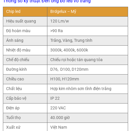
Thông số kỹ thuật Đèn ống bơ led vỏ trắng
Chip led
Brdgelux – Mỹ
Hiệu suất quang
120 Lm/w
Độ hoàn màu
>90 Ra
Ánh sáng
Trắng, Vàng, Trung tính
Nhiệt độ màu
3000k, 4000k, 6000k
Chế độ chiếu
Chiếu rọi hoặc tán quang tỏa
Đường kính
D76, D100, D120mm
Chiều cao
H100, H120mm
Chất liệu
Hợp kim nhôm sơn tĩnh điện trắng
Cấp bảo vệ
IP 22
Điện áp
220 VAC
Tuổi thọ
40.000 giờ
Xuất xứ
Việt Nam