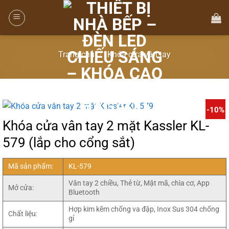
Trang chủ
/
Khóa cửa vân tay
-10%
Khóa cửa vân tay 2 mặt Kassler KL-
579 (lắp cho cổng sắt)
Mã sản phẩm:
KL-579
Vân tay 2 chiều, Thẻ từ, Mật mã, chìa cơ, App
Mở cửa:
Bluetooth
Hợp kim kẽm chống va đập, Inox Sus 304 chống
Chất liệu:
gỉ