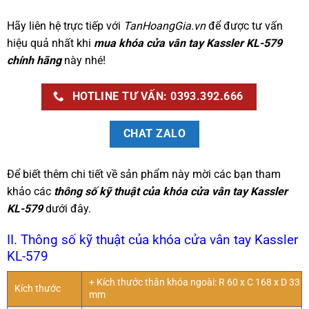
Hãy liên hệ trực tiếp với
TanHoangGia.vn
để được tư vấn
hiệu quả nhất khi
mua khóa cửa vân tay Kassler KL-579
chính hãng
này nhé!
HOTLINE TƯ VẤN: 0393.392.666
CHAT ZALO
Để biết thêm chi tiết về sản phẩm này mời các bạn tham
khảo các
thông số kỹ thuật của khóa cửa vân tay Kassler
KL-579
dưới đây.
II. Thông số kỹ thuật của khóa cửa vân tay Kassler
KL-579
+ Kích thước thân khóa ngoài: R 60 x C 168 x D 33
Kích thước
mm