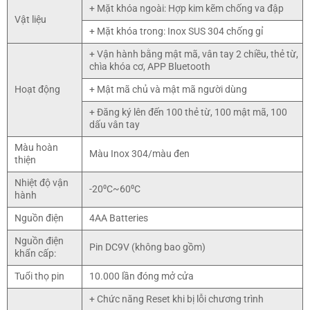
+ Mặt khóa ngoài: Hợp kim kẽm chống va đập
Vật liệu
+ Mặt khóa trong: Inox SUS 304 chống gỉ
+ Vận hành bằng mật mã, vân tay 2 chiều, thẻ từ,
chìa khóa cơ, APP Bluetooth
Hoạt động
+ Mật mã chủ và mật mã người dùng
+ Đăng ký lên đến 100 thẻ từ, 100 mật mã, 100
dấu vân tay
Màu hoàn
Màu Inox 304/màu đen
thiện
Nhiệt độ vận
-20⁰C~60⁰C
hành
Nguồn điện
4AA Batteries
Nguồn điện
Pin DC9V (không bao gồm)
khẩn cấp:
Tuổi thọ pin
10.000 lần đóng mở cửa
+ Chức năng Reset khi bị lỗi chương trình