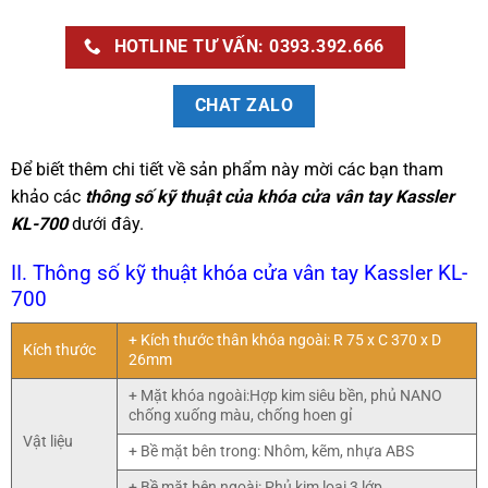
HOTLINE TƯ VẤN: 0393.392.666
CHAT ZALO
Để biết thêm chi tiết về sản phẩm này mời các bạn tham
khảo các
thông số kỹ thuật của khóa cửa vân tay Kassler
KL-700
dưới đây.
II. Thông số kỹ thuật khóa cửa vân tay Kassler KL-
700
+ Kích thước thân khóa ngoài: R 75 x C 370 x D
Kích thước
26mm
+ Mặt khóa ngoài:Hợp kim siêu bền, phủ NANO
chống xuống màu, chống hoen gỉ
Vật liệu
+ Bề mặt bên trong: Nhôm, kẽm, nhựa ABS
+ Bề mặt bên ngoài: Phủ kim loại 3 lớp