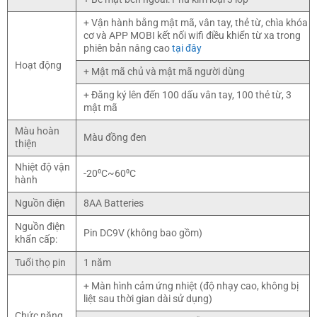
+ Vận hành bằng mật mã, vân tay, thẻ từ, chìa khóa
cơ và APP MOBI kết nối wifi điều khiển từ xa trong
phiên bản nâng cao
tại đây
Hoạt động
+ Mật mã chủ và mật mã người dùng
+ Đăng ký lên đến 100 dấu vân tay, 100 thẻ từ, 3
mật mã
Màu hoàn
Màu đồng đen
thiện
Nhiệt độ vận
-20⁰C~60⁰C
hành
Nguồn điện
8AA Batteries
Nguồn điện
Pin DC9V (không bao gồm)
khẩn cấp:
Tuổi thọ pin
1 năm
+ Màn hình cảm ứng nhiệt (độ nhạy cao, không bị
liệt sau thời gian dài sử dụng)
Chức năng