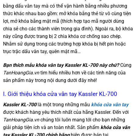
bằng dấu vân tay mà có thể vận hành bằng nhiều phương
thức khác nhau bao gồm: mở khóa bằng thẻ từ vô cùng tiện
lợi, mở khóa bằng mật mã (thích hợp tạo mã người dùng
chia sẻ cho các thành viên trong gia đình). Ngoài ra, bộ khóa
này cũng được trang bị 2 chìa khóa cơ chống sao chép.
Nhằm sử dụng trong các trường hợp khóa bị hết pin hoặc
trục trặc dấu vân tay, quên mật mã…
Bạn thích mẫu khóa vân tay Kassler KL-700 này chứ?
Cùng
TanHoangGia.vn
tìm hiểu nhiều hơn về các tính năng của
sản phẩm này trong nội dung dưới đây nhé!
I. Giới thiệu khóa cửa vân tay Kassler KL-700
Kassler KL-700
là một trong những mẫu
khóa cửa vân tay
được khách hàng yêu thích nhất của hãng Kassler. Đến với
TanHoangGia.vn
chúng tôi luôn mang tới cho bạn những
giải pháp tiện ích và an toàn nhất. Sản phẩm
khóa cửa vân
tay Kassler KL-700 chính hãng
hiện được bán tại