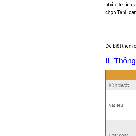
nhiều lợi ích
chọn TanHoang
Để biết thêm 
II. Thôn
Kích thước
Vật liệu
Hoạt động