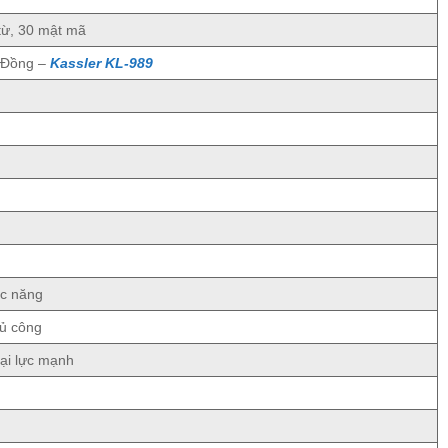
 từ, 30 mật mã
 Đồng –
Kassler KL-989
ức năng
hủ công
ại lực mạnh