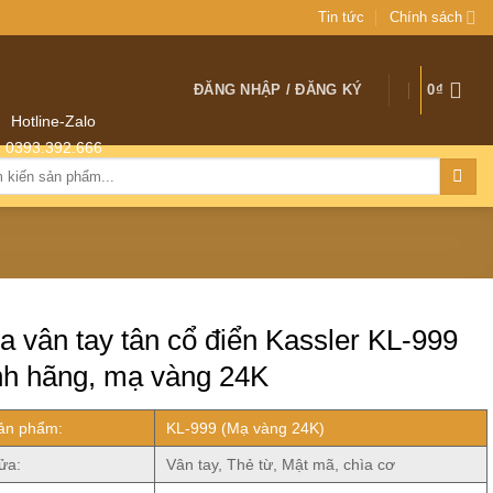
Tin tức
Chính sách
ĐĂNG NHẬP / ĐĂNG KÝ
0
₫
Hotline-Zalo
0393.392.666
:
a vân tay tân cổ điển Kassler KL-999
nh hãng, mạ vàng 24K
ản phẩm:
KL-999 (Mạ vàng 24K)
ửa:
Vân tay, Thẻ từ, Mật mã, chìa cơ