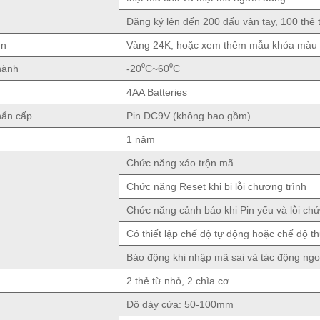
Đăng ký lên đến 200 dấu vân tay, 100 thẻ
ện
Vàng 24K, hoặc xem thêm mẫu khóa màu
hành
-20⁰C~60⁰C
4AA Batteries
hẩn cấp
Pin DC9V (không bao gồm)
1 năm
Chức năng xáo trộn mã
Chức năng Reset khi bị lỗi chương trình
Chức năng cảnh báo khi Pin yếu và lỗi ch
Có thiết lập chế độ tự động hoặc chế độ t
Báo động khi nhập mã sai và tác động ngo
2 thẻ từ nhỏ, 2 chìa cơ
Độ dày cửa: 50-100mm