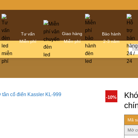
Giao hàng
Tư vấn
Bảo hành
Miễn phí
Miễn phí
2-3 năm
Tìm
kiếm
Khó
-10%
chí
Mã s
Mở c