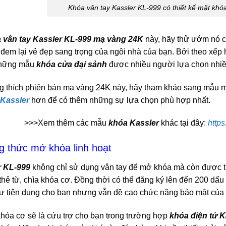
Khóa vân tay Kassler KL-999 có thiết kế mặt khó
 vân tay Kassler KL-999 mạ vàng 24K
này, hãy thử ướm nó ch
đem lại vẻ đẹp sang trọng của ngôi nhà của bạn. Bởi theo xếp
 những mẫu
khóa cửa đại sảnh
được nhiều người lựa chọn nhiều
g thích phiên bản mạ vàng 24K này, hãy tham khảo sang mẫu
 Kassler
hơn để có thêm những sự lựa chọn phù hợp nhất.
>>>Xem thêm các mẫu
khóa Kassler
khác tại đây:
http
g thức mở khóa linh hoạt
r KL-999
không chỉ sử dụng vân tay để mở khóa mà còn được t
hẻ từ, chìa khóa cơ. Đồng thời có thể đăng ký lên đến 200 dấu 
sự tiện dụng cho bạn nhưng vẫn đề cao chức năng bảo mật củ
khóa cơ sẽ là cứu trợ cho bạn trong trường hợp
khóa điện tử K