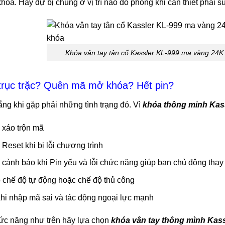
hóa. Hãy dự bị chúng ở vị trí nào đó phòng khi cần thiết phải 
Khóa vân tay tân cổ Kassler KL-999 mạ vàng 24K
 trục trặc? Quên mã mở khóa? Hết pin?
ắng khi gặp phải những tình trạng đó. Vì
khóa thông minh Kas
xáo trộn mã
Reset khi bị lỗi chương trình
cảnh báo khi Pin yếu và lỗi chức năng giúp bạn chủ động thay
p chế độ tự động hoặc chế độ thủ công
hi nhập mã sai và tác động ngoại lực mạnh
ức năng như trên hãy lựa chọn
khóa vân tay thông mình Kas