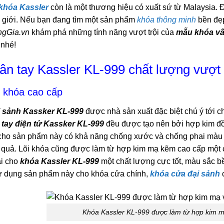
khóa Kassler
còn là một thương hiệu có xuất sứ từ Malaysia. 
 giới. Nếu bạn đang tìm một sản phẩm
khóa thông minh
bền đẹp
gGia.vn
khám phá những tính năng vượt trội của
mẫu khóa vâ
 nhé!
vân tay Kassler KL-999 chất lượng vượt 
u khóa cao cấp
 sảnh Kassker KL-999
được nhà sản xuất đặc biệt chú ý tới 
 tay điện tử Kassker KL-999
đều được tạo nên bởi hợp kim đ
 cho sản phẩm này có khả năng chống xước và chống phai màu 
 quả. Lõi khóa cũng được làm từ hợp kim mạ kẽm cao cấp một c
ại cho
khóa Kassler KL-999
một chất lượng cực tốt, màu sắc bề
ử dụng sản phẩm này cho khóa cửa chính,
khóa cửa đại sảnh
c
Khóa Kassler KL-999 được làm từ hợp kim m