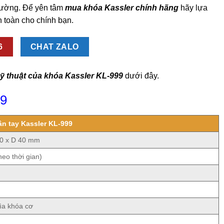
thường. Để yên tâm
mua khóa Kassler chính hãng
hãy lựa
 toàn cho chính bạn.
6
CHAT ZALO
ỹ thuật của khóa Kassler KL-999
dưới đây.
99
ân tay Kassler KL-999
10 x D 40 mm
eo thời gian)
ìa khóa cơ