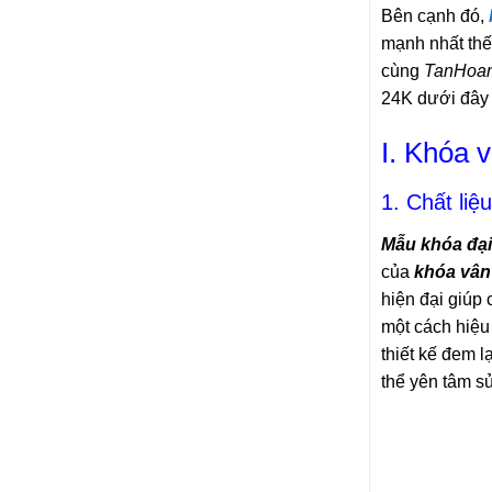
Bên cạnh đó,
mạnh nhất thế
cùng
TanHoan
24K dưới đây
I. Khóa 
1. Chất liệ
Mẫu khóa đại
của
khóa vân
hiện đại giúp
một cách hiệu
thiết kế đem l
thể yên tâm s