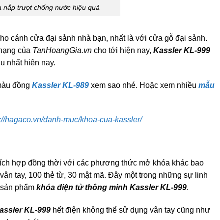
a nắp trượt chống nước hiệu quả
o cánh cửa đại sảnh nhà bạn, nhất là với cửa gỗ đại sảnh.
 hạng của
TanHoangGia.vn
cho tới hiện nay,
Kassler KL-999
 nhất hiện nay.
 màu đồng
Kassler KL-989
xem sao nhé. Hoặc xem nhiều
mẫu
s://hagaco.vn/danh-muc/khoa-cua-kassler/
ích hợp đồng thời với các phương thức mở khóa khác bao
vân tay, 100 thẻ từ, 30 mật mã. Đây một trong những sự linh
a sản phẩm
khóa điện tử thông minh Kassler KL-999
.
assler KL-999
hết điện không thể sử dụng vân tay cũng như