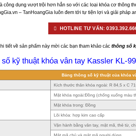
 và công dụng vượt trội hơn hẳn so với các loại khóa cơ thông 
Gia.vn – TanHoangGia luôn đem tới tự tiện lợi và giải pháp an
HOTLINE TƯ VẤN: 0393.392.66
chi tiết về sản phẩm này mời các bạn tham khảo các
thông số k
g số kỹ thuật khóa vân tay Kassler KL-9
Bảng thông số kỹ thuật của khóa v
Kích thước thân khóa ngoài: R 84,5 x C 7
Mặt khóa ngoài:Đồng (chống xuống màu th
Mặt khóa trong: Đồng
Lõi khóa: hợp kim cao cấp
Vận hành bằng vân tay, mật mã, thẻ từ, ch
Mật mã chủ và mật mã người dùng