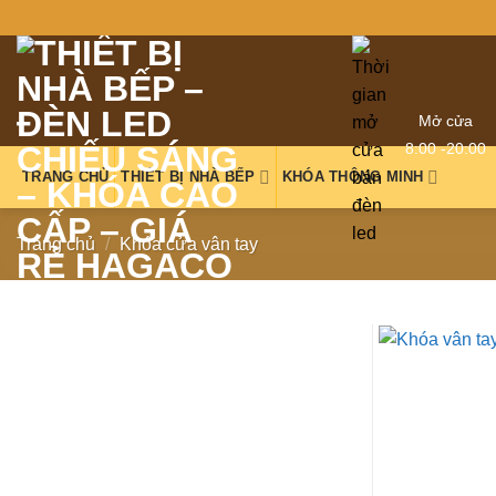
Mở cửa
8:00 -20:00
TRANG CHỦ
THIẾT BỊ NHÀ BẾP
KHÓA THÔNG MINH
Trang chủ
/
Khóa cửa vân tay