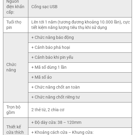
Nguồn
điện khẩn
Cổng sạc USB
cấp:
Tuổi thọ
Lên tới 1 năm (tương đương khoảng 10.000 lần), cực
pin
tiết kiệm năng lượng tiêu thụ khi sử dụng
+ Chức năng báo động
+ Cảnh báo phá hoại
+ Cảnh báo khi pin yếu
Chức
+ Mã số dùng 1 lần
năng
+ Mã số ảo
+ Chức năng chốt an toàn
+ Chức năng chốt riêng tư
Trọn bộ
2 thẻ từ, 2 chìa cơ
gồm
+ Độ dày cửa: 38 – 120mm
Thiết kế
cửa thích
+ Khoảng cách cửa – Khung cửa: