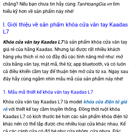
chăng? Nếu bạn chưa tin hãy cùng
TanHoangGia.vn
tìm
hiểu kỹ hơn về sản phẩm này nhé!
I. Giới thiệu về sản phẩm khóa cửa vân tay Kaadas
L7
Khóa cửa vân tay Kaadas L7
là sản phẩm khóa cửa vân tay
giá rẻ của hãng Kaadas. Nhưng lại được rất nhiều khách
hàng yêu thích vì nó có đầy đủ các tính năng mở như: mở
cửa bằng vân tay, mật mã, thẻ từ, app bluetooth, và có luôn
cả điều khiển cầm tay để thuận tiện mở cửa từ xa. Ngay sau
đây hãy cùng ngắm nhìn mẫu mã của sản phẩm này nhé!
1. Mẫu mã thiết kế khóa vân tay Kaadas L7
Khóa cửa vân tay Kaadas L7 là model
khóa cửa điện tử giá
rẻ
với thiết kế tay cầm truyền thống. Đồng thời ruột khóa
Kaadas L7 có kích thước bé hơn các sản phẩm khóa điện tử
khác nên có thể lắp được cho nhiều loại cửa khác nhau. Kể
cả các cánh cửa có đố bé như cửa nhôm, cửa nhựa. Đặc