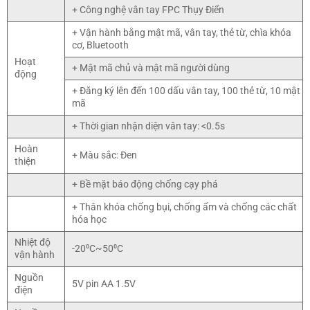
+ Công nghệ vân tay FPC Thụy Điển
+ Vận hành bằng mật mã, vân tay, thẻ từ, chìa khóa
cơ, Bluetooth
Hoạt
+ Mật mã chủ và mật mã người dùng
động
+ Đăng ký lên đến 100 dấu vân tay, 100 thẻ từ, 10 mật
mã
+ Thời gian nhận diện vân tay: <0.5s
Hoàn
+ Màu sắc: Đen
thiện
+ Bề mặt báo động chống cạy phá
+ Thân khóa chống bụi, chống ẩm và chống các chất
hóa học
Nhiệt độ
-20⁰C~50⁰C
vận hành
Nguồn
5V pin AA 1.5V
điện