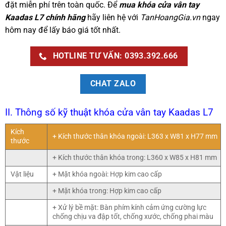
đặt miễn phí trên toàn quốc. Để
mua
khóa cửa vân tay
Kaadas L7 chính hãng
hãy liên hệ với
TanHoangGia.vn
ngay
hôm nay để lấy báo giá tốt nhất.
HOTLINE TƯ VẤN: 0393.392.666
CHAT ZALO
II. Thông số kỹ thuật khóa cửa vân tay Kaadas L7
Kích
+ Kích thước thân khóa ngoài: L363 x W81 x H77 mm
thước
+ Kích thước thân khóa trong: L360 x W85 x H81 mm
Vật liệu
+ Mặt khóa ngoài: Hợp kim cao cấp
+ Mặt khóa trong: Hợp kim cao cấp
+ Xử lý bề mặt: Bàn phím kính cảm ứng cường lực
chống chịu va đập tốt, chống xước, chống phai màu