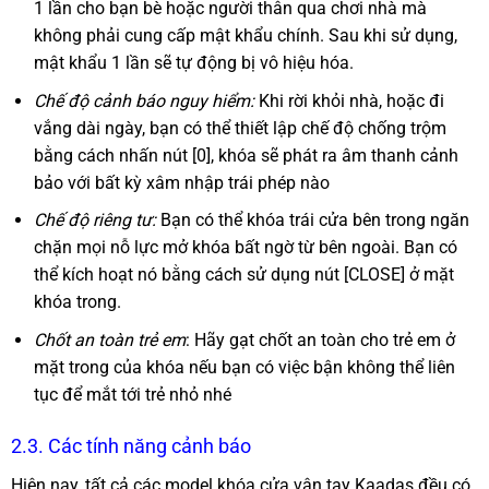
1 lần cho bạn bè hoặc người thân qua chơi nhà mà
không phải cung cấp mật khẩu chính. Sau khi sử dụng,
mật khẩu 1 lần sẽ tự động bị vô hiệu hóa.
Chế độ cảnh báo nguy hiểm:
Khi rời khỏi nhà, hoặc đi
vắng dài ngày, bạn có thể thiết lập chế độ chống trộm
bằng cách nhấn nút [0], khóa sẽ phát ra âm thanh cảnh
bảo với bất kỳ xâm nhập trái phép nào
Chế độ riêng tư:
Bạn có thể khóa trái cửa bên trong ngăn
chặn mọi nỗ lực mở khóa bất ngờ từ bên ngoài. Bạn có
thể kích hoạt nó bằng cách sử dụng nút [CLOSE] ở mặt
khóa trong.
Chốt an toàn trẻ em
: Hãy gạt chốt an toàn cho trẻ em ở
mặt trong của khóa nếu bạn có việc bận không thể liên
tục để mắt tới trẻ nhỏ nhé
2.3. Các tính năng cảnh báo
Hiện nay, tất cả các model khóa cửa vân tay Kaadas đều có