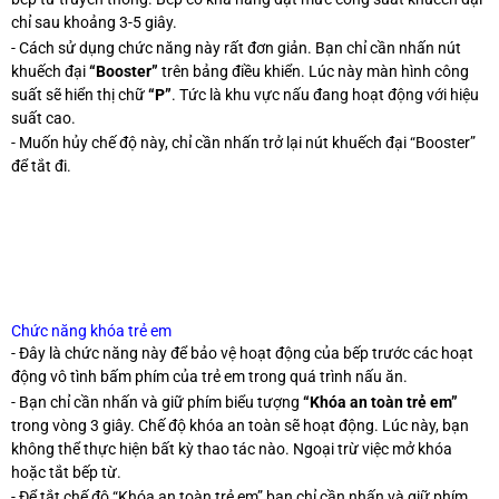
chỉ sau khoảng 3-5 giây.
- Cách sử dụng chức năng này rất đơn giản. Bạn chỉ cần nhấn nút
khuếch đại
“Booster”
trên bảng điều khiển. Lúc này màn hình công
suất sẽ hiển thị chữ
“P”
. Tức là khu vực nấu đang hoạt động với hiệu
suất cao.
- Muốn hủy chế độ này, chỉ cần nhấn trở lại nút khuếch đại “Booster”
để tắt đi.
Chức năng khóa trẻ em
- Đây là chức năng này để bảo vệ hoạt động của bếp trước các hoạt
động vô tình bấm phím của trẻ em trong quá trình nấu ăn.
- Bạn chỉ cần nhấn và giữ phím biểu tượng
“Khóa an toàn trẻ em”
trong vòng 3 giây. Chế độ khóa an toàn sẽ hoạt động. Lúc này, bạn
không thể thực hiện bất kỳ thao tác nào. Ngoại trừ việc mở khóa
hoặc tắt bếp từ.
- Để tắt chế độ “Khóa an toàn trẻ em” bạn chỉ cần nhấn và giữ phím