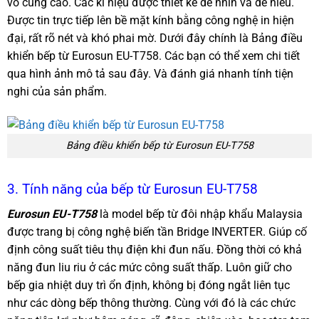
vô cùng cao. Các kí hiệu được thiết kế dễ nhìn và dễ hiểu.
Được tin trực tiếp lên bề mặt kính bằng công nghệ in hiện
đại, rất rõ nét và khó phai mờ. Dưới đây chính là Bảng điều
khiển bếp từ Eurosun EU-T758. Các bạn có thể xem chi tiết
qua hình ảnh mô tả sau đây. Và đánh giá nhanh tính tiện
nghi của sản phẩm.
Bảng điều khiển bếp từ Eurosun EU-T758
3. Tính năng của bếp từ Eurosun EU-T758
Eurosun EU-T758
là model bếp từ đôi nhập khẩu Malaysia
được trang bị công nghệ biến tần Bridge INVERTER. Giúp cố
định công suất tiêu thụ điện khi đun nấu. Đồng thời có khả
năng đun liu riu ở các mức công suất thấp. Luôn giữ cho
bếp gia nhiệt duy trì ổn định, không bị đóng ngắt liên tục
như các dòng bếp thông thường. Cùng với đó là các chức