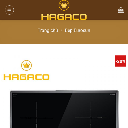
Trang chủ
/
Bếp Eurosun
-20%