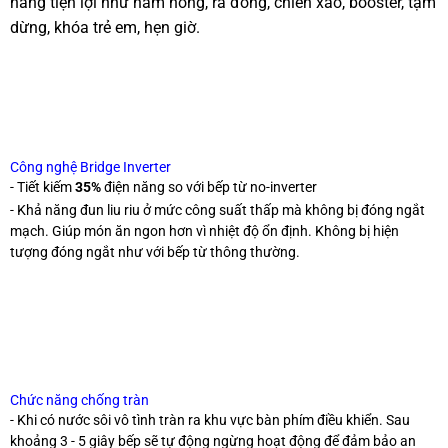
năng tiện lợi như hâm nóng, rã đông, chiên xào, booster, tạm
dừng, khóa trẻ em, hẹn giờ.
Công nghệ Bridge Inverter
- Tiết kiếm
35%
điện năng so với bếp từ no-inverter
- Khả năng đun liu riu ở mức công suất thấp mà không bị đóng ngắt
mạch. Giúp món ăn ngon hơn vì nhiệt độ ổn định. Không bị hiện
tượng đóng ngắt như với bếp từ thông thường.
Chức năng chống tràn
- Khi có nước sôi vô tình tràn ra khu vực bàn phím điều khiển. Sau
khoảng 3 - 5 giây bếp sẽ tự động ngừng hoạt động để đảm bảo an