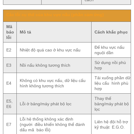
Các lỗi cụ thể của khu vực nấu (phần cảm ứng)
Mã
báo
Mô tả
Cách khắc phục
lỗi
Để khu vực nấu
E2
Nhiệt độ quá cao ở khu vực nấu
nguội dần
Sử dụng nồi phù
E3
Nồi nấu không tương thích
hợp
Tải xuống phần dữ
Không có khu vực nấu, dữ liệu cấu
E4
liệu cấu hình phù
hình không tương thích
hợp
Thay thế
E5,
Lỗi ở bảng/máy phát bộ lọc
bảng/máy phát bộ
E6
lọc
Lỗi hệ thống không xác định
Liên hệ đội hỗ trợ
E7
(người điều khiển không thể đánh
kỹ thuật E.G.O.
dấu mã báo lỗi)