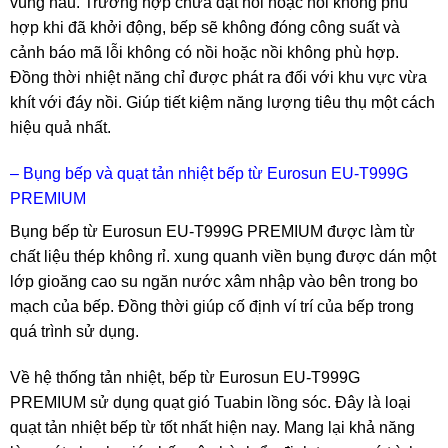
vùng nấu. Trường hợp chưa đặt nồi hoặc nồi không phù
hợp khi đã khởi động, bếp sẽ không đóng công suất và
cảnh báo mã lỗi không có nồi hoặc nồi không phù hợp.
Đồng thời nhiệt năng chỉ được phát ra đối với khu vực vừa
khít với đáy nồi. Giúp tiết kiệm năng lượng tiêu thụ một cách
hiệu quả nhất.
– Bụng bếp và quạt tản nhiệt bếp từ Eurosun EU-T999G
PREMIUM
Bụng bếp từ Eurosun EU-T999G PREMIUM được làm từ
chất liệu thép không rỉ. xung quanh viền bụng được dán một
lớp gioăng cao su ngăn nước xâm nhập vào bên trong bo
mạch của bếp. Đồng thời giúp cố định ví trí của bếp trong
quá trình sử dụng.
Về hệ thống tản nhiệt, bếp từ Eurosun EU-T999G
PREMIUM sử dụng quạt gió Tuabin lồng sóc. Đây là loại
quạt tản nhiệt bếp từ tốt nhất hiện nay. Mang lại khả năng