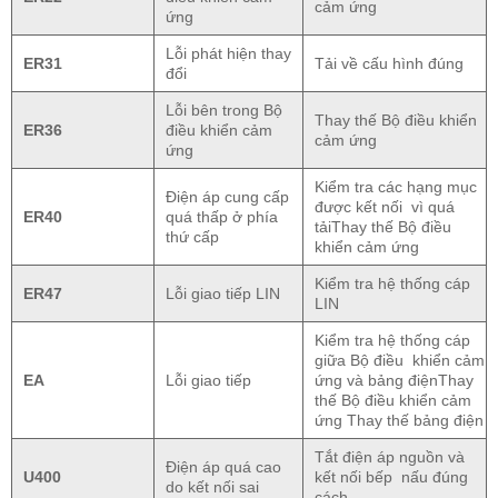
cảm ứng
ứng
Lỗi phát hiện thay
ER31
Tải về cấu hình đúng
đổi
Lỗi bên trong Bộ
Thay thế Bộ điều khiển
ER36
điều khiển cảm
cảm ứng
ứng
Kiểm tra các hạng mục
Điện áp cung cấp
được kết nối vì quá
ER40
quá thấp ở phía
tảiThay thế Bộ điều
thứ cấp
khiển cảm ứng
Kiểm tra hệ thống cáp
ER47
Lỗi giao tiếp LIN
LIN
Kiểm tra hệ thống cáp
giữa Bộ điều khiển cảm
EA
Lỗi giao tiếp
ứng và bảng điệnThay
thế Bộ điều khiển cảm
ứng Thay thế bảng điện
Tắt điện áp nguồn và
Điện áp quá cao
U400
kết nối bếp nấu đúng
do kết nối sai
cách