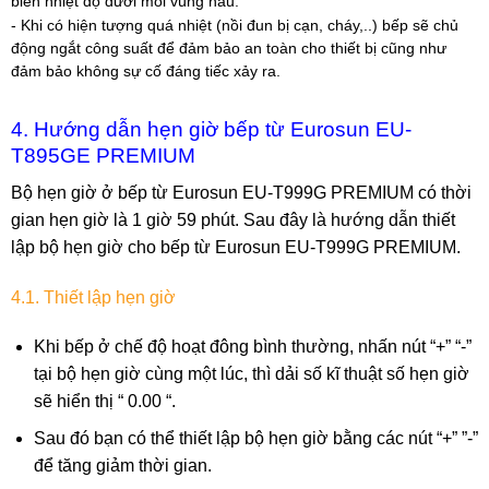
biến nhiệt độ dưới mỗi vùng nấu.
- Khi có hiện tượng quá nhiệt (nồi đun bị cạn, cháy,..) bếp sẽ chủ
động ngắt công suất để đảm bảo an toàn cho thiết bị cũng như
đảm bảo không sự cố đáng tiếc xảy ra.
4. Hướng dẫn hẹn giờ bếp từ Eurosun EU-
T895GE PREMIUM
Bộ hẹn giờ ở bếp từ Eurosun EU-T999G PREMIUM có thời
gian hẹn giờ là 1 giờ 59 phút. Sau đây là hướng dẫn thiết
lập bộ hẹn giờ cho bếp từ Eurosun EU-T999G PREMIUM.
4.1. Thiết lập hẹn giờ
Khi bếp ở chế độ hoạt đông bình thường, nhấn nút “+” “-”
tại bộ hẹn giờ cùng một lúc, thì dải số kĩ thuật số hẹn giờ
sẽ hiển thị “ 0.00 “.
Sau đó bạn có thể thiết lập bộ hẹn giờ bằng các nút “+” ”-”
để tăng giảm thời gian.