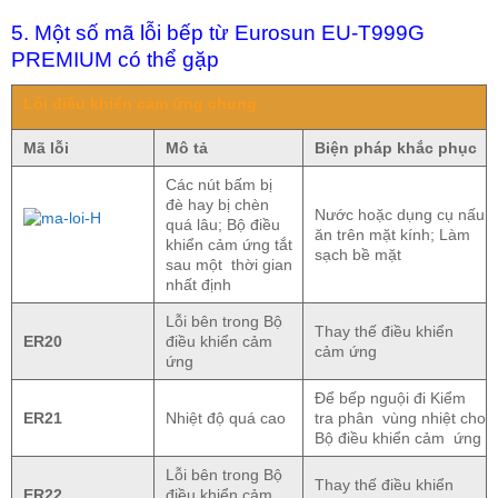
5. Một số mã lỗi bếp từ Eurosun EU-T999G
PREMIUM có thể gặp
Lỗi điều khiển cảm ứng chung
Mã lỗi
Mô tả
Biện pháp khắc phục
Các nút bấm bị
đè hay bị chèn
Nước hoặc dụng cụ nấu
quá lâu; Bộ điều
ăn trên mặt kính; Làm
khiển cảm ứng tắt
sạch bề mặt
sau một thời gian
nhất định
Lỗi bên trong Bộ
Thay thế điều khiển
ER20
điều khiển cảm
cảm ứng
ứng
Để bếp nguội đi Kiểm
ER21
Nhiệt độ quá cao
tra phân vùng nhiệt cho
Bộ điều khiển cảm ứng
Lỗi bên trong Bộ
Thay thế điều khiển
ER22
điều khiển cảm