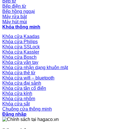
Bếp từ
Bếp điện từ
Bếp hồng ngoại
Máy rửa bát
Máy hút mùi
Khóa thông minh
Khóa cửa Kaadas
Khóa cửa Philips
Khóa cửa SSLock
Khóa cửa Kassler
Khóa cửa Bosch
Khóa cửa vân tay
Khóa cửa nhận dạng khuôn mặt
Khóa cửa thẻ từ
Khóa cửa wifi – bluetooth
Khóa cửa đại sảnh
Khóa cửa tân cổ điển
Khóa cửa kính
Khóa cửa nhôm
Khóa cửa sắt
Chuông cửa thông minh
Đăng nhập