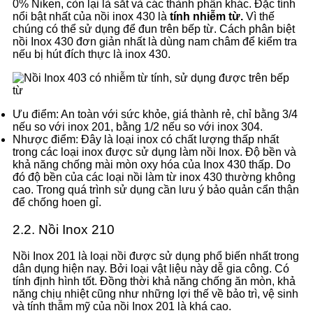
0% Niken, còn lại là sắt và các thành phần khác. Đặc tính
nổi bật nhất của nồi inox 430 là
tính nhiễm từ.
Vì thế
chúng có thể sử dụng để đun trên bếp từ. Cách phân biệt
nồi Inox 430 đơn giản nhất là dùng nam châm để kiểm tra
nếu bị hút đích thực là inox 430.
Ưu điểm: An toàn với sức khỏe, giá thành rẻ, chỉ bằng 3/4
nếu so với inox 201, bằng 1/2 nếu so với inox 304.
Nhược điểm: Đây là loại inox có chất lượng thấp nhất
trong các loại inox được sử dụng làm nồi Inox. Độ bền và
khả năng chống mài mòn oxy hóa của Inox 430 thấp. Do
đó độ bền của các loại nồi làm từ inox 430 thường không
cao. Trong quá trình sử dụng cần lưu ý bảo quản cẩn thận
để chống hoen gỉ.
2.2. Nồi Inox 210
Nồi Inox 201 là loại nồi được sử dụng phổ biến nhất trong
dân dụng hiện nay. Bởi loại vật liệu này dễ gia công. Có
tính định hình tốt. Đồng thời khả năng chống ăn mòn, khả
năng chịu nhiệt cũng như những lợi thế về bảo trì, vệ sinh
và tính thẫm mỹ của nồi Inox 201 là khá cao.