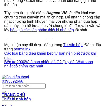
mua không? Cách nhận biết và phân biệt hàng giả như
thế nào…
Tùy theo từng thời điểm,
Hagaco.VN
sẽ triển khai các
chương trình khuyến mại thích hợp. Để nhanh chóng cập
nhật chương trình khuyến mại với những phần quà hấp
dẫn, hãy liên hệ trực tiếp với chúng tôi để được tư vấn và
lấy
báo giá các sản phẩm thiết bị nhà bếp
tốt nhất.
Hotline: 0393.392.666
ZALO Tư Vấn
Mục nhập này đã được đăng trong
Tư vấn bếp
. Đánh dấu
trang
permalink
.
Các loại bảng điều khiển bếp từ bạn nên biết trước khi
mua
Bếp từ 2000W là bao nhiêu độ C? Quy đổi Watt sang
nhiệt độ chính xác nhất
Chat Zalo
0393392666
Tìm
kiếm:
TRANG CHỦ
Thiết bị nhà bếp