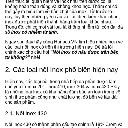
Trên thực tế, quan niệm về inox như trên được coi là
không hoàn toàn đúng và không khoa học. Thậm chí có
thể gây ra hiểu lầm về bản chất của inox. Từ trước tới
nay, tùy theo những yêu cầu và các điều kiện khác nhau,
inox được phát triển thành hàng trăm loại khác nhau.
Trong đó, chỉ có một vài loại là không nhiễm từ, còn đại đa
số
Inox có nhiễm từ tính.
Ngay sau đây hãy cùng Hagaco.VN tìm hiểu nhiều hơn về
các loại nồi Inox có trên thị trường hiện nay. Để trả lời
chính xác cho câu hỏi
“Nồi Inox có nấu được trên bếp
từ không?”
nhé!
2. Các loại nồi Inox phổ biến hiện nay
Hiện nay, các loại nồi trong nhà bếp đa phần được làm
chủ yếu từ inox 201, inox 410, inox 304 và inox 430. Đây
là những loại Inox có khả năng đảm bảo an toàn trong vệ
sinh thực phẩm cũng như chất lượng, độ bền về lâu dài
cho sản phẩm.
2.1. Nồi Inox 430
Nồi Inox 430 có thành phần cấu tạo chính là 18% Crom và