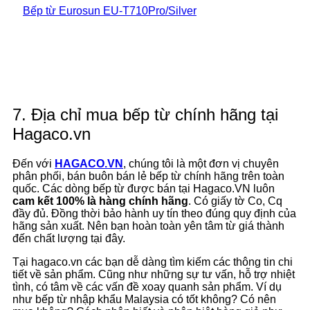
Bếp từ Eurosun EU-T710Pro/Silver
Xem tất cả +++
7. Địa chỉ mua bếp từ chính hãng tại
Hagaco.vn
Đến với
HAGACO.VN
, chúng tôi là một đơn vị chuyên
phân phối, bán buôn bán lẻ bếp từ chính hãng trên toàn
quốc. Các dòng bếp từ được bán tại Hagaco.VN luôn
cam kết 100% là hàng chính hãng
. Có giấy tờ Co, Cq
đầy đủ. Đồng thời bảo hành uy tín theo đúng quy định của
hãng sản xuất. Nên bạn hoàn toàn yên tâm từ giá thành
đến chất lượng tại đây.
Tại hagaco.vn các bạn dễ dàng tìm kiếm các thông tin chi
tiết về sản phẩm. Cũng như những sự tư vấn, hỗ trợ nhiệt
tình, có tâm về các vấn đề xoay quanh sản phẩm. Ví dụ
như bếp từ nhập khẩu Malaysia có tốt không? Có nên