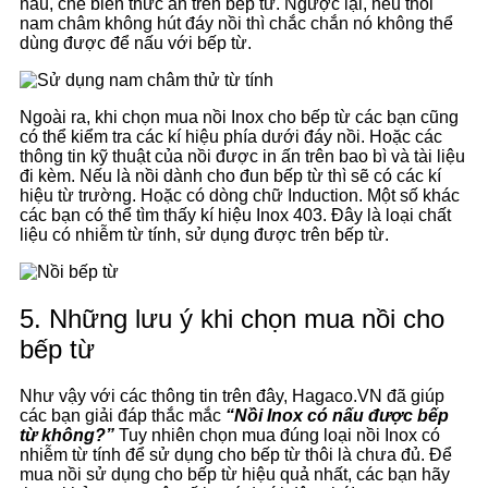
nấu, chế biến thức ăn trên bếp từ. Ngược lại, nếu thỏi
nam châm không hút đáy nồi thì chắc chắn nó không thể
dùng được để nấu với bếp từ.
Ngoài ra, khi chọn mua nồi Inox cho bếp từ các bạn cũng
có thể kiểm tra các kí hiệu phía dưới đáy nồi. Hoặc các
thông tin kỹ thuật của nồi được in ấn trên bao bì và tài liệu
đi kèm. Nếu là nồi dành cho đun bếp từ thì sẽ có các kí
hiệu từ trường. Hoặc có dòng chữ Induction. Một số khác
các bạn có thể tìm thấy kí hiệu Inox 403. Đây là loại chất
liệu có nhiễm từ tính, sử dụng được trên bếp từ.
5. Những lưu ý khi chọn mua nồi cho
bếp từ
Như vậy với các thông tin trên đây, Hagaco.VN đã giúp
các bạn giải đáp thắc mắc
“Nồi Inox có nấu được bếp
từ không?”
Tuy nhiên chọn mua đúng loại nồi Inox có
nhiễm từ tính để sử dụng cho bếp từ thôi là chưa đủ. Để
mua nồi sử dụng cho bếp từ hiệu quả nhất, các bạn hãy