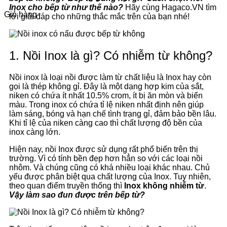
Inox cho bếp từ như thế nào?
Hãy cùng Hagaco.VN tìm
Giỏ hàng
lời giải đáp cho những thắc mắc trên của bạn nhé!
1. Nồi Inox là gì? Có nhiễm từ không?
Nồi inox là loại nồi được làm từ chất liệu là Inox hay còn
gọi là thép không gỉ. Đây là một dạng hợp kim của sắt,
niken có chứa ít nhất 10.5% crom, ít bị ăn mòn và biến
màu. Trong inox có chứa tỉ lệ niken nhất định nên giúp
làm sáng, bóng và hạn chế tình trạng gỉ, đảm bảo bền lâu.
Khi tỉ lệ của niken càng cao thì chất lượng độ bền của
inox càng lớn.
Hiện nay, nồi Inox được sử dụng rất phổ biến trên thị
trường. Vì có tính bền đẹp hơn hẳn so với các loại nồi
nhôm. Và chúng cũng có khá nhiều loại khác nhau. Chủ
yếu được phân biệt qua chất lượng của Inox. Tuy nhiên,
theo quan điểm truyền thống thì
Inox không nhiễm từ
.
Vậy làm sao đun được trên bếp từ?