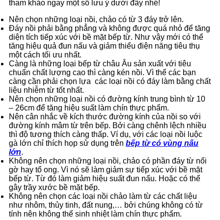
tham khảo ngay một số lưu ý dưới đây nhé!
Nên chọn những loại nồi, chảo có từ 3 đáy trở lên.
Đáy nồi phải bằng phẳng và không được quá nhỏ để tăng
diện tích tiếp xúc với bề mặt bếp từ. Như vậy mới có thể
tăng hiệu quả đun nấu và giảm thiểu điện năng tiêu thụ
một cách tối ưu nhất.
Càng là những loại bếp từ châu Âu sản xuất với tiêu
chuẩn chất lượng cao thì càng kén nồi. Vì thế các bạn
càng cần phải chọn lựa các loại nồi có đáy làm bằng chất
liệu nhiễm từ tốt nhất.
Nên chọn những loại nồi có đường kính trung bình từ 10
– 26cm để tăng hiệu suất làm chín thực phẩm.
Nên cân nhắc về kích thước đường kính của nồi so với
đường kính mâm từ trên bếp. Bởi càng chênh lệch nhiều
thì độ tương thích càng thấp. Ví dụ, với các loại nồi luộc
gà lớn chỉ thích họp sử dụng trên
bếp từ có vùng nấu
lớn
.
Không nên chọn những loại nồi, chảo có phần đáy từ nổi
gờ hay tổ ong. Vì nó sẽ làm giảm sự tiếp xúc với bề mặt
bếp từ. Từ đó làm giảm hiệu suất đun nấu. Hoặc có thể
gây trầy xước bề mặt bếp.
Không nên chọn các loại nồi chảo làm từ các chất liệu
như nhôm, thủy tinh, đất nung,… bởi chúng không có từ
tính nên không thể sinh nhiệt làm chín thực phẩm.