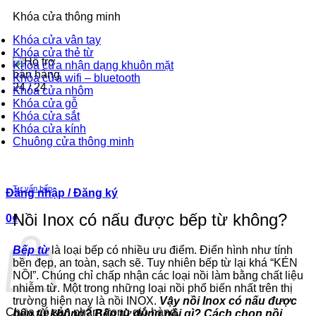
2-3 năm
Khóa cửa thông minh
Khóa cửa vân tay
Khóa cửa thẻ từ
Khóa cửa nhận dạng khuôn mặt
Khóa cửa wifi – bluetooth
Khóa cửa nhôm
Khóa cửa gỗ
Hotline-Zalo
Khóa cửa sắt
Khóa cửa kính
0393.392.666
Chuông cửa thông minh
Tư vấn bếp
Đăng nhập / Đăng ký
Nồi Inox có nấu được bếp từ không?
0
₫
Bếp từ
là loại bếp có nhiều ưu điểm. Điển hình như tính
bền đẹp, an toàn, sạch sẽ. Tuy nhiên bếp từ lại khá “KÉN
NỒI”. Chúng chỉ chấp nhận các loại nồi làm bằng chất liệu
nhiễm từ. Một trong những loại nồi phổ biến nhất trên thị
trường hiện nay là nồi INOX.
Vậy nồi Inox có nấu được
Chưa có sản phẩm trong giỏ hàng.
bếp từ không? Bếp từ dùng nồi gì? Cách chọn nồi