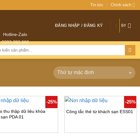
Tin tức
Chính sách
ĐĂNG NHẬP / ĐĂNG KÝ
0
₫
Hotline-Zalo
0393.392.666
:
-25%
-25%
bị thu thập dữ liệu khóa
Công tắc thẻ từ khách sạn ESS01
 sạn PDA 01