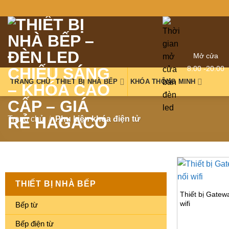
Mở cửa
8:00 -20:00
TRANG CHỦ
THIẾT BỊ NHÀ BẾP
KHÓA THÔNG MINH
Trang chủ
/
Phụ kiện khóa điện tử
THIẾT BỊ NHÀ BẾP
Thiết bị Gatewa
wifi
Bếp từ
Bếp điện từ