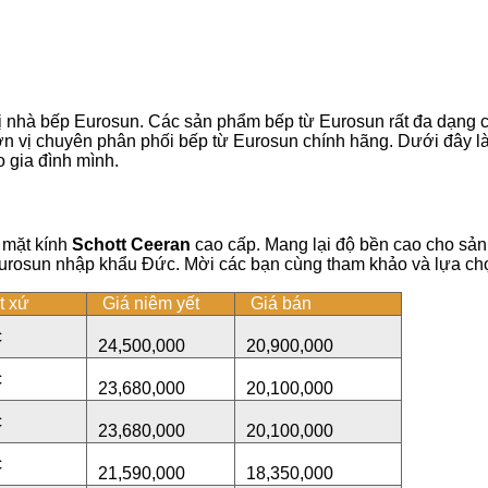
bị nhà bếp Eurosun. Các sản phẩm bếp từ Eurosun rất đa dạng 
ơn vị chuyên phân phối bếp từ Eurosun chính hãng. Dưới đây là
 gia đình mình.
 mặt kính
Schott Ceeran
cao cấp. Mang lại độ bền cao cho sả
Eurosun nhập khẩu Đức. Mời các bạn cùng tham khảo và lựa ch
t xứ
Giá niêm yết
Giá bán
c
24,500,000
20,900,000
c
23,680,000
20,100,000
c
23,680,000
20,100,000
c
21,590,000
18,350,000