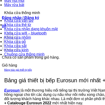
Máy hút mùi
Máy rửa bát
Khóa cửa thông minh
Đăng nhập / Đăng ký
Khóa cửa vân tay
Khóa cửa thẻ từ
0
₫
Khóa cửa nhận dạng khuôn mặt
Khóa cửa wifi – bluetooth
Khóa cửa nhôm
Khóa cửa gỗ
Khóa cửa sắt
Khóa cửa kính
Chuông cửa thông minh
Chưa có sản phẩm trong giỏ hàng.
Giỏ hàng
Bảng báo giá thiết bị bếp
Bảng giá thiết bị bếp Eurosun mới nhất 
Eurosun
là một thương hiệu nổi tiếng tại thị trường Việt N
hồng ngoại cho tới các dụng cụ nấu như nồi niêu xong chảo
đối tượng khách hàng khác nhau. Là một đơn vị phân phối 
+ Catalouge Eurosun 2022
mới nhất hiện nay.