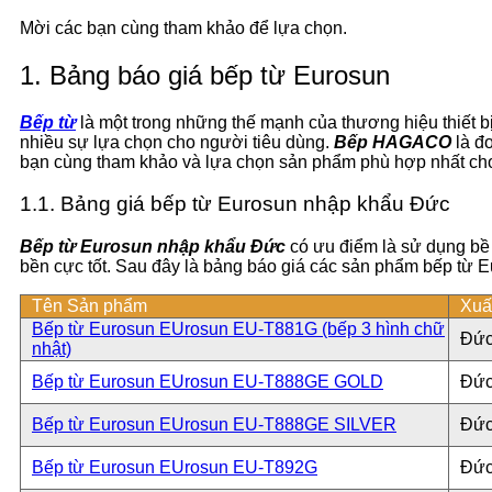
Mời các bạn cùng tham khảo để lựa chọn.
1. Bảng báo giá bếp từ Eurosun
Bếp từ
là một trong những thế mạnh của thương hiệu thiết 
nhiều sự lựa chọn cho người tiêu dùng.
Bếp HAGACO
là đ
bạn cùng tham khảo và lựa chọn sản phẩm phù hợp nhất cho
1.1. Bảng giá bếp từ Eurosun nhập khẩu Đức
Bếp từ Eurosun nhập khẩu Đức
có ưu điểm là sử dụng bề
bền cực tốt. Sau đây là bảng báo giá các sản phẩm bếp từ 
Tên Sản phẩm
Xuấ
Bếp từ Eurosun EUrosun EU-T881G (bếp 3 hình chữ
Đứ
nhật)
Bếp từ Eurosun EUrosun EU-T888GE GOLD
Đứ
Bếp từ Eurosun EUrosun EU-T888GE SILVER
Đứ
Bếp từ Eurosun EUrosun EU-T892G
Đứ