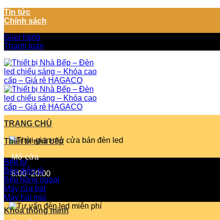
Tin tức
Chính sách
Giao hàng
Thanh toán
TRANG CHỦ
Thiết bị nhà bếp
Mở cửa
Bếp từ
Bếp điện từ
8:00 -20:00
Bếp hồng ngoại
Máy rửa bát
Máy hút mùi
Khóa thông minh