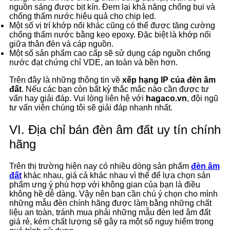
nguồn sáng được bịt kín. Đem lại khả năng chống bụi và
chống thấm nước hiệu quả cho chip led.
Một số vị trí khớp nối khác cũng có thể được tăng cường
chống thấm nước bằng keo epoxy. Đặc biệt là khớp nối
giữa thân đèn và cáp nguồn.
Một số sản phẩm cao cấp sẽ sử dụng cáp nguồn chống
nước đạt chứng chỉ VDE, an toàn và bền hơn.
Trên đây là những thông tin về
xếp hạng IP của đèn âm
đất
. Nếu các bạn còn bất kỳ thắc mắc nào cần được tư
vấn hay giải đáp. Vui lòng liên hệ với
hagaco.vn
, đội ngũ
tư vấn viên chúng tôi sẽ giải đáp nhanh nhất.
VI. Địa chỉ bán đèn âm đất uy tín chính
hãng
Trên thị trường hiện nay có nhiều dòng sản phẩm
đèn âm
đất
khác nhau, giá cả khác nhau vì thế để lựa chọn sản
phẩm ưng ý phù hợp với không gian của bạn là điều
không hề dễ dàng. Vậy nên bạn cần chú ý chọn cho mình
những mẫu đèn chính hãng được làm bằng những chất
liệu an toàn, tránh mua phải những mẫu đèn led âm đất
giá rẻ, kém chất lượng sẽ gây ra một số nguy hiểm trong