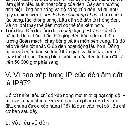
làm giảm hiệu suất hoạt động của đèn. Gây ảnh hưởng
đến hiệu ứng ánh sáng và độ sáng của đèn. Ví dụ như
gây ra hiện tượng
đèn led âm đất nhấp nháy
, chập chờn
lúc sáng, lúc không sáng. Lâu dần sẽ dẫn tới hỏng đèn.
Và chi phí thay thế đèn mới có thể tốn kém hơn.
Tuổi thọ:
Đèn led âm đất có xếp hạng IP67 sẽ có khả
năng bịt kín chắc chắn. Nó giúp đèn tránh được hiện
tượng đoản mạch, cháy bóng và ăn mòn bên trong. Từ đó
bảo vệ đèn tốt nhất. Giúp đèn hoạt động lâu hơn. Đồng
nghĩa với việc bạn sẽ tốn ít thời gian và tiền bạc hơn để
thay thế chúng. Trung bình, tuổi thọ của đèn led âm đất là
trên 50.000 giờ phát sáng.
V. Vì sao xếp hạng IP của đèn âm đất
là IP67?
Có rất nhiều tiêu chí để xếp hạng một thiết bị đạt cấp độ IP
bảo vệ là bao nhiêu. Đối với các sản phẩm đèn led âm
đất, chúng được xếp hạng IP67 là dựa vào một số tiêu chí
cơ bản sau đây:
1. Vật liệu vỏ đèn