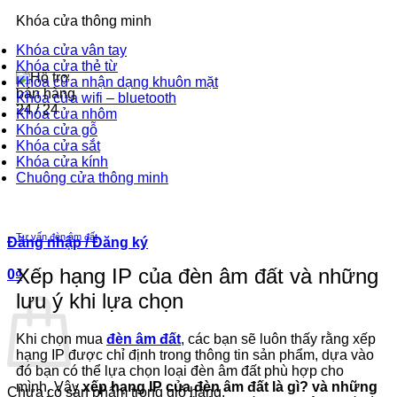
2-3 năm
Khóa cửa thông minh
Khóa cửa vân tay
Khóa cửa thẻ từ
Khóa cửa nhận dạng khuôn mặt
Khóa cửa wifi – bluetooth
Khóa cửa nhôm
Khóa cửa gỗ
Hotline-Zalo
Khóa cửa sắt
Khóa cửa kính
0393.392.666
Chuông cửa thông minh
Tư vấn đèn âm đất
Đăng nhập / Đăng ký
Xếp hạng IP của đèn âm đất và những
0
₫
lưu ý khi lựa chọn
Khi chọn mua
đèn âm đất
, các bạn sẽ luôn thấy rằng xếp
hạng IP được chỉ định trong thông tin sản phẩm, dựa vào
đó bạn có thể lựa chọn loại đèn âm đất phù hợp cho
mình. Vậy
xếp hạng IP của đèn âm đất là gì? và những
Chưa có sản phẩm trong giỏ hàng.