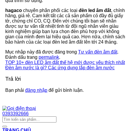
quá trình sử dụng.
hagaco
chuyên phân phối các loại
đèn led âm đất
, chính
hãng, giá rẻ. Cam kết tất các cả sản phẩm có đầy đủ giấy
tờ, chứng chỉ CO, CQ. Đến với chúng tôi bạn sẽ nhân
được sự tư vấn rất nhiệt tình từ đội ngũ nhân viên giàu
kinh nghiệm giúp bạn lựa chọn đèn phù hợp với không
gian của mình đem lại hiệu quả cao. Hơn nữa, chính sách
bảo hành của các loại đèn led âm đất lên tới 24 tháng.
Mục nhập này đã được đăng trong
Tư vấn đèn âm đất
.
Đánh dấu trang
permalink
.
TOP 10+ đèn LED âm đất thế hệ mới được yêu thích nhất
Đèn âm nước là gì? Các ứng dụng lắp đèn âm nước
Trả lời
Bạn phải
đăng nhập
để gửi bình luận.
Chat Zalo
0393392666
Tìm
kiếm:
TRANG CHỦ