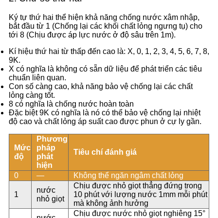
Ký tự thứ hai thể hiện khả năng chống nước xâm nhập,
bắt đầu từ 1 (Chống lại các khối chất lỏng ngưng tụ) cho
tới 8 (Chịu được áp lực nước ở độ sâu trên 1m).
Kí hiệu thứ hai từ thấp đến cao là: X, 0, 1, 2, 3, 4, 5, 6, 7, 8,
9K.
X có nghĩa là không có sẵn dữ liệu để phát triển các tiêu
chuẩn liên quan.
Con số càng cao, khả năng bảo vệ chống lại các chất
lỏng càng tốt.
8 có nghĩa là chống nước hoàn toàn
Đặc biệt 9K có nghĩa là nó có thể bảo vệ chống lại nhiệt
độ cao và chất lỏng áp suất cao được phun ở cự ly gần.
Phương
Mức
pháp
Tiêu chí đánh giá
độ
phát
hiện
0
—
Không thể ngăn ngâm chất lỏng
Chịu được nhỏ giọt thẳng đứng trong
nước
1
10 phút với lượng nước 1mm mỗi phút
nhỏ giọt
mà không ảnh hưởng
Chịu được nước nhỏ giọt nghiêng 15°
nước