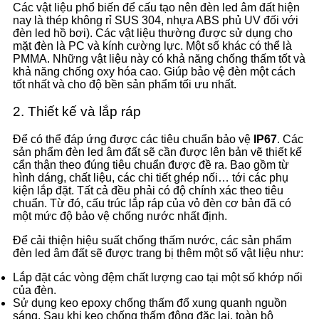
Các vật liệu phổ biến để cấu tạo nên đèn led âm đất hiện
nay là thép không rỉ SUS 304, nhựa ABS phủ UV đối với
đèn led hồ bơi). Các vật liệu thường được sử dụng cho
mặt đèn là PC và kính cường lực. Một số khác có thể là
PMMA. Những vật liệu này có khả năng chống thấm tốt và
khả năng chống oxy hóa cao. Giúp bảo vệ đèn một cách
tốt nhất và cho độ bền sản phẩm tối ưu nhất.
2. Thiết kế và lắp ráp
Để có thể đáp ứng được các tiêu chuẩn bảo vệ
IP67
. Các
sản phẩm đèn led âm đất sẽ cần được lên bản vẽ thiết kế
cẩn thận theo đúng tiêu chuẩn được đề ra. Bao gồm từ
hình dáng, chất liệu, các chi tiết ghép nối… tới các phụ
kiện lắp đặt. Tất cả đều phải có độ chính xác theo tiêu
chuẩn. Từ đó, cấu trúc lắp ráp của vỏ đèn cơ bản đã có
một mức độ bảo vệ chống nước nhất định.
Để cải thiện hiệu suất chống thấm nước, các sản phẩm
đèn led âm đất sẽ được trang bị thêm một số vật liệu như:
Lắp đặt các vòng đệm chất lượng cao tại một số khớp nối
của đèn.
Sử dụng keo epoxy chống thấm đổ xung quanh nguồn
sáng. Sau khi keo chống thấm đông đặc lại, toàn bộ