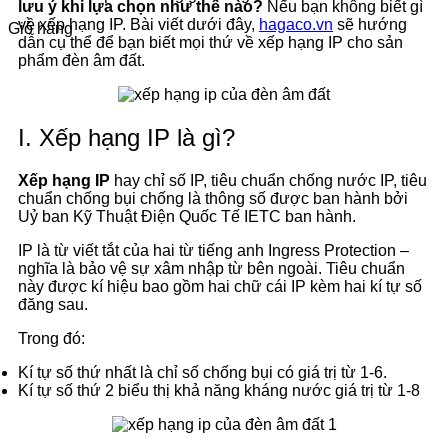
lưu ý khi lựa chọn như thế nào?
Nếu bạn không biết gì
về xếp hạng IP. Bài viết dưới đây,
hagaco.vn
sẽ hướng
Giỏ hàng
dẫn cụ thể để bạn biết mọi thứ về xếp hạng IP cho sản
phẩm đèn âm đất.
I. Xếp hạng IP là gì?
Xếp hạng IP
hay chỉ số IP, tiêu chuẩn chống nước IP, tiêu
chuẩn chống bụi chống là thông số được ban hành bởi
Uỷ ban Kỹ Thuật Điện Quốc Tế IETC ban hành.
IP là từ viết tắt của hai từ tiếng anh Ingress Protection –
nghĩa là bảo vệ sự xâm nhập từ bên ngoài. Tiêu chuẩn
này được kí hiệu bao gồm hai chữ cái IP kèm hai kí tự số
đăng sau.
Trong đó:
Kí tự số thứ nhất là chỉ số chống bụi có giá trị từ 1-6.
Kí tự số thứ 2 biểu thị khả năng kháng nước giá trị từ 1-8