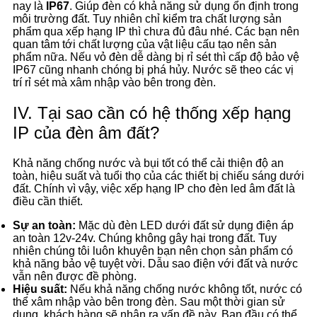
nay là
IP67
. Giúp đèn có khả năng sử dụng ổn định trong
môi trường đất. Tuy nhiên chỉ kiểm tra chất lượng sản
phẩm qua xếp hạng IP thì chưa đủ đâu nhé. Các bạn nên
quan tâm tới chất lượng của vật liệu cấu tạo nên sản
phẩm nữa. Nếu vỏ đèn dễ dàng bị rỉ sét thì cấp độ bảo vệ
IP67 cũng nhanh chóng bị phá hủy. Nước sẽ theo các vị
trí rỉ sét mà xâm nhập vào bên trong đèn.
IV. Tại sao cần có hệ thống xếp hạng
IP của đèn âm đất?
Khả năng chống nước và bụi tốt có thể cải thiện độ an
toàn, hiệu suất và tuổi thọ của các thiết bị chiếu sáng dưới
đất. Chính vì vậy, việc xếp hạng IP cho đèn led âm đất là
điều cần thiết.
Sự an toàn:
Mặc dù đèn LED dưới đất sử dụng điện áp
an toàn 12v-24v. Chúng không gây hại trong đất. Tuy
nhiên chúng tôi luôn khuyên bạn nên chọn sản phẩm có
khả năng bảo vệ tuyệt vời. Dẫu sao điện với đất và nước
vẫn nên được đề phòng.
Hiệu suất:
Nếu khả năng chống nước không tốt, nước có
thể xâm nhập vào bên trong đèn. Sau một thời gian sử
dụng, khách hàng sẽ nhận ra vấn đề này. Ban đầu có thể