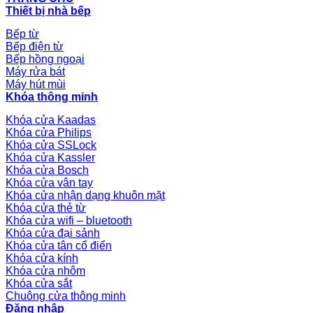
Thiết bị nhà bếp
Bếp từ
Bếp điện từ
Bếp hồng ngoại
Máy rửa bát
Máy hút mùi
Khóa thông minh
Khóa cửa Kaadas
Khóa cửa Philips
Khóa cửa SSLock
Khóa cửa Kassler
Khóa cửa Bosch
Khóa cửa vân tay
Khóa cửa nhận dạng khuôn mặt
Khóa cửa thẻ từ
Khóa cửa wifi – bluetooth
Khóa cửa đại sảnh
Khóa cửa tân cổ điển
Khóa cửa kính
Khóa cửa nhôm
Khóa cửa sắt
Chuông cửa thông minh
Đăng nhập