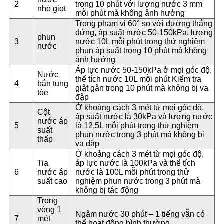
2
trong 10 phút với lượng nước 3 mm
nhỏ giọt
mỗi phút mà không ảnh hưởng
Trong phạm vi 60° so với đường thẳng
đứng, áp suất nước 50-150kPa, lượng
phun
3
nước 10L mỗi phút trong thử nghiệm
nước
phun áp suất trong 10 phút mà không
ảnh hưởng
Áp lực nước 50-150kPa ở mọi góc độ,
Nước
thể tích nước 10L mỗi phút Kiểm tra
4
bắn tung
giật gân trong 10 phút mà không bị va
tóe
đập
Ở khoảng cách 3 mét từ mọi góc độ,
Cột
áp suất nước là 30kPa và lượng nước
nước áp
5
là 12,5L mỗi phút trong thử nghiệm
suất
phun nước trong 3 phút mà không bị
thấp
va đập
Ở khoảng cách 3 mét từ mọi góc độ,
Tia
áp lực nước là 100kPa và thể tích
6
nước áp
nước là 100L mỗi phút trong thử
suất cao
nghiệm phun nước trong 3 phút mà
không bị tác động
Trong
vòng 1
Ngâm nước 30 phút – 1 tiếng vẫn có
7
mét
thể hoạt động bình thường