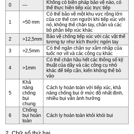
Không có biện pháp bảo vệ nào, có
0
—
thể thực hiện tiếp xúc trực tiếp
Có thể bảo vệ một khu vực rộng lớn
của cơ thể con người khi tiếp xúc với
1
>50 mm
nó, không thể chặn tay, chân và các
bộ phận tiếp xúc khác
Bảo vệ chống tiếp xúc với các vật thể
2
>12,5mm
tương tự như kích thước ngón tay
Có thể ngăn chặn sự xâm nhập của
3
>2,5mm
tuốc nơ vít và các công cụ khác
Có thể chặn hầu hết các thông số kỹ
thuật của dây và các công cụ nhỏ
4
>1mm
khác để tiếp cận, kiến ​​​​không thể bò
vào
Khả
năng
Cách ly hoàn toàn với tiếp xúc, khả
5
chống
năng chống bụi ở mức độ nhất định,
bụi
nhiều bụi vẫn ảnh hưởng
chung
Chống
6
bụi hoàn
Cách ly hoàn toàn khỏi khói bụi
toàn
2. Chữ số thứ hai