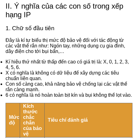
II. Ý nghĩa của các con số trong xếp
hạng IP
1. Chữ số đầu tiên
Đây là kí tự biểu thị mức độ bảo vệ đối với tác động từ
các vật thể rắn như: Ngón tay, những dụng cụ gia đình,
dây điện cho tới bụi bẩn,…
Kí hiệu thứ nhất từ thấp đến cao có giá trị là: X, 0, 1, 2, 3,
4, 5, 6.
X có nghĩa là không có dữ liệu để xây dựng các tiêu
chuẩn liên quan.
Con số càng cao, khả năng bảo vệ chống lại các vật thể
rắn càng mạnh.
6 có nghĩa là nó hoàn toàn bịt kín và bụi không thể lọt vào.
Kích
thước
Mức
chắc
Tiêu chí đánh giá
độ
chắn
của bảo
vệ