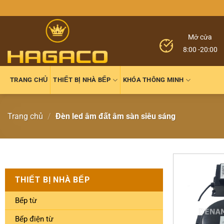
Mở cửa
8:00 -20:00
TRANG CHỦ
THIẾT BỊ NHÀ BẾP
KHÓA THÔNG MINH
Trang chủ
/
Đèn led âm đất âm sàn siêu sáng
THIẾT BỊ NHÀ BẾP
Bếp từ
Bếp điện từ