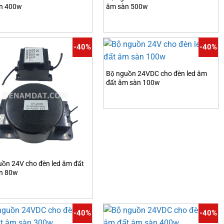
n 400w
âm sàn 500w
-40%
-40%
Bộ nguồn 24VDC cho đèn led âm
đất âm sàn 100w
uồn 24V cho đèn led âm đất
n 80w
-40%
-40%