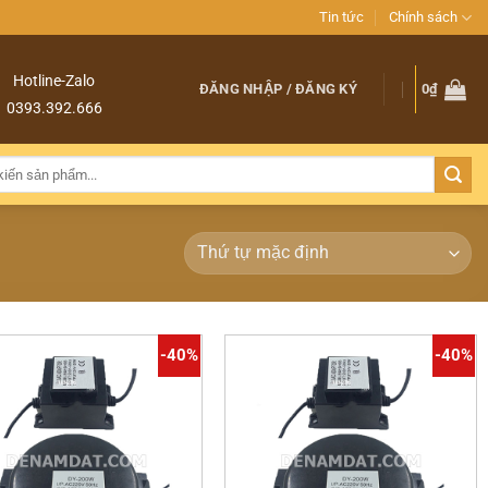
Tin tức
Chính sách
Hotline-Zalo
ĐĂNG NHẬP / ĐĂNG KÝ
0
₫
0393.392.666
-40%
-40%