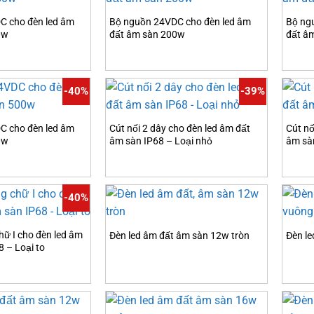
C cho đèn led âm
Bộ nguồn 24VDC cho đèn led âm
Bộ ng
0w
đất âm sàn 200w
đất â
-40%
-39%
C cho đèn led âm
Cút nối 2 dây cho đèn led âm đất
Cút nố
0w
âm sàn IP68 – Loại nhỏ
âm sà
-40%
hữ I cho đèn led âm
Đèn led âm đất âm sàn 12w tròn
Đèn l
 – Loại to