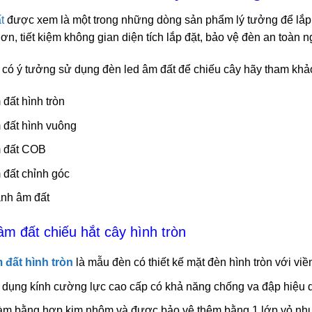
t
được xem là một trong những dòng sản phẩm lý tưởng để lắp chi
n, tiết kiệm không gian diện tích lắp đặt, bảo vệ đèn an toàn n
có ý tưởng sử dụng đèn led âm đất để chiếu cây hãy tham khả
đất hình tròn
 đất hình vuông
m đất COB
 đất chỉnh góc
anh âm đất
âm đất chiếu hắt cây hình tròn
 đất hình tròn
là mẫu đèn có thiết kế mặt đèn hình tròn với viề
 dụng kính cường lực cao cấp có khả năng chống va đập hiệu 
àm bằng hợp kim nhôm và được bảo vệ thêm bằng 1 lớp vỏ nh