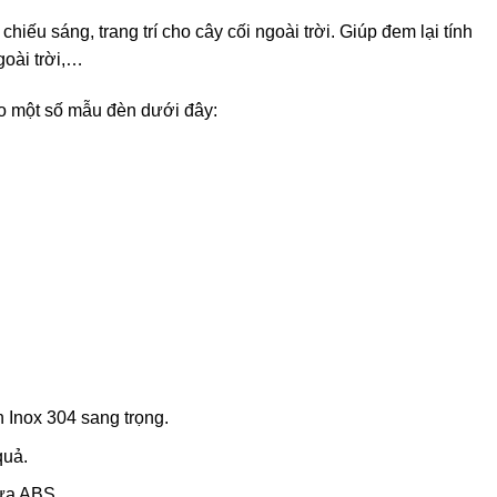
ếu sáng, trang trí cho cây cối ngoài trời. Giúp đem lại tính
goài trời,…
o một số mẫu đèn dưới đây:
n Inox 304 sang trọng.
quả.
ựa ABS.