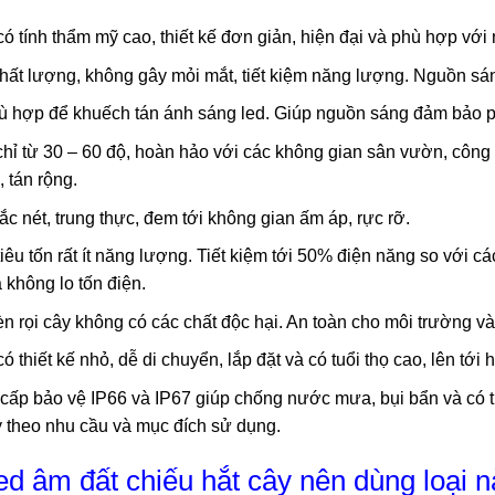
 tính thẩm mỹ cao, thiết kế đơn giản, hiện đại và phù hợp với n
ất lượng, không gây mỏi mắt, tiết kiệm năng lượng. Nguồn sáng
hù hợp để khuếch tán ánh sáng led. Giúp nguồn sáng đảm bảo p
hỉ từ 30 – 60 độ, hoàn hảo với các không gian sân vườn, công v
, tán rộng.
c nét, trung thực, đem tới không gian ấm áp, rực rỡ.
êu tốn rất ít năng lượng. Tiết kiệm tới 50% điện năng so với cá
 không lo tốn điện.
èn rọi cây không có các chất độc hại. An toàn cho môi trường 
 thiết kế nhỏ, dễ di chuyển, lắp đặt và có tuổi thọ cao, lên tới
 cấp bảo vệ IP66 và IP67 giúp chống nước mưa, bụi bẩn và có t
y theo nhu cầu và mục đích sử dụng.
led âm đất chiếu hắt cây nên dùng loại 