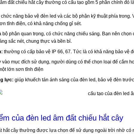
 âm đất chiếu hắt cây thường có cấu tạo gồm 5 phần chính đó là
 chức năng bảo vệ đèn led và các bộ phận kỹ thuật phía trong
ơn tĩnh điện, có khả năng chống gỉ sét.
à bộ phận quan trọng, có chức năng chiếu sáng. Bạn nên chọn c
áng sắc nét, chung thực và bền bỉ.
:
thường có cấp bảo vệ IP 66, 67. Tức là có khả năng bảo vệ đ
 vào mục đích sử dụng, người dùng có thể chọn loại đế cắm hoặ
ột lớn sơn tĩnh điện
g lực:
giúp khuếch tán ánh sáng của đèn led, bảo vệ đèn trướ
điểm của đèn led âm đất chiếu hắt cây
t hắt cây thường được lựa chọn để sử dụng ngoài trời nhờ có 