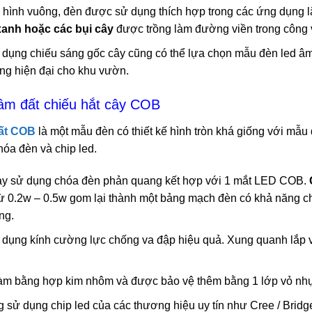
ế hình vuông, đèn được sử dụng thích hợp trong các ứng dụng l
xanh hoặc các bụi cây
được trồng làm đường viền trong công
dụng chiếu sáng gốc cây cũng có thể lựa chọn mẫu đèn led âm 
ọng hiện đại cho khu vườn.
 âm đất chiếu hắt cây COB
ất COB
là một mẫu đèn có thiết kế hình tròn khá giống với mẫu 
óa đèn và chip led.
y sử dụng chóa đèn phản quang kết hợp với 1 mắt LED COB.
từ 0.2w – 0.5w gom lại thành một bảng mạch đèn có khả năng ch
ng.
 dụng kính cường lực chống va đập hiệu quả. Xung quanh lắp v
àm bằng hợp kim nhôm và được bảo vệ thêm bằng 1 lớp vỏ nh
sử dụng chip led của các thương hiệu uy tín như Cree / Bridge