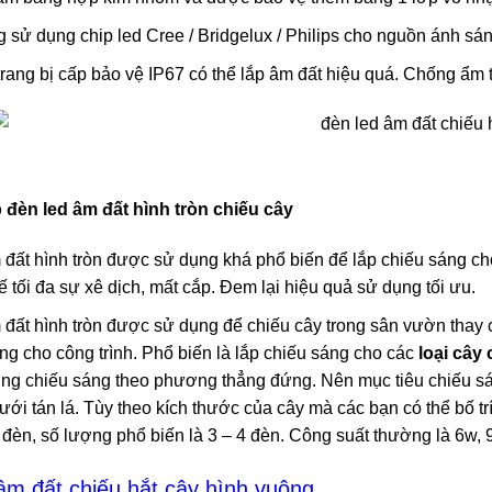
sử dụng chip led Cree / Bridgelux / Philips cho nguồn ánh sán
rang bị cấp bảo vệ IP67 có thể lắp âm đất hiệu quá. Chống ẩm 
 đèn led âm đất hình tròn chiếu cây
đất hình tròn được sử dụng khá phổ biến để lắp chiếu sáng cho
 tối đa sự xê dịch, mất cắp. Đem lại hiệu quả sử dụng tối ưu.
đất hình tròn được sử dụng để chiếu cây trong sân vườn thay c
ng cho công trình. Phổ biến là lắp chiếu sáng cho các
loại cây
ng chiếu sáng theo phương thẳng đứng. Nên mục tiêu chiếu sán
ới tán lá. Tùy theo kích thước của cây mà các bạn có thể bố t
u đèn, số lượng phổ biến là 3 – 4 đèn. Công suất thường là 6w,
âm đất chiếu hắt cây hình vuông