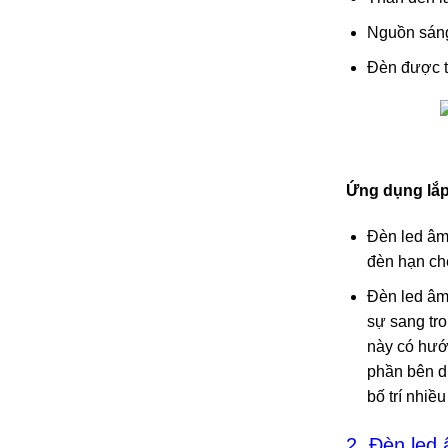
Nguồn sáng 
Đèn được t
Ứng dụng lắp
Đèn led âm 
đèn hạn chế
Đèn led âm 
sự sang tro
này có hướ
phần bên dư
bố trí nhiề
2. Đèn led 