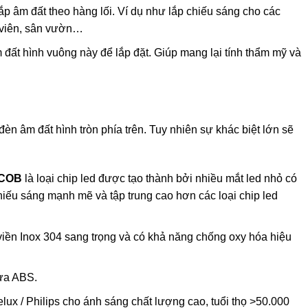
ắp âm đất theo hàng lối. Ví dụ như lắp chiếu sáng cho các
 viên, sân vườn…
đất hình vuông này để lắp đặt. Giúp mang lại tính thẩm mỹ và
đèn âm đất hình tròn phía trên. Tuy nhiên sự khác biệt lớn sẽ
COB
là loại chip led được tạo thành bởi nhiều mắt led nhỏ có
iếu sáng mạnh mẽ và tập trung cao hơn các loại chip led
iền Inox 304 sang trọng và có khả năng chống oxy hóa hiệu
ựa ABS.
lux / Philips cho ánh sáng chất lượng cao, tuổi thọ >50.000