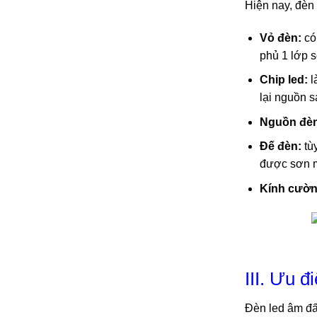
Hiện nay, đèn
Vỏ đèn:
có
phủ 1 lớp s
Chip led:
l
lại nguồn s
Nguồn đèn
Đế đèn:
tùy
được sơn m
Kính cườn
III. Ưu 
Đèn led âm đấ