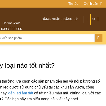
Tin tức
Chính sách
ĐĂNG NHẬP / ĐĂNG KÝ
0
₫
Hotline-Zalo
0393.392.666
:
 loại nào tốt nhất?
g thường lựa chọn các sản phẩm đèn led và nổi bật trong số
 đèn led được sử dụng chủ yếu tại các khu sân vườn, công
 nay,
đèn led âm đất
có rất nhiều mẫu mã, chủng loại với các
ất?
Các bạn hãy tìm hiểu trong bài viết này nhé!