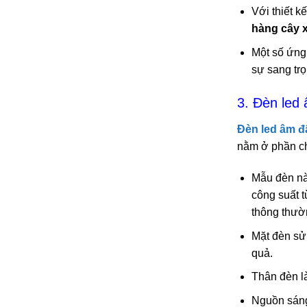
Với thiết k
hàng cây 
Một số ứng 
sự sang tr
3. Đèn led
Đèn led âm đ
nằm ở phần ch
Mẫu đèn nà
công suất 
thông thườ
Mặt đèn sử
quả.
Thân đèn l
Nguồn sáng 