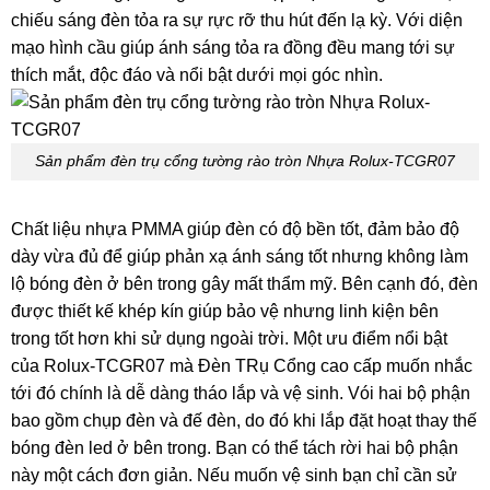
chiếu sáng đèn tỏa ra sự rực rỡ thu hút đến lạ kỳ. Với diện
mạo hình cầu giúp ánh sáng tỏa ra đồng đều mang tới sự
thích mắt, độc đáo và nổi bật dưới mọi góc nhìn.
Sản phẩm đèn trụ cổng tường rào tròn Nhựa Rolux-TCGR07
Chất liệu nhựa PMMA giúp đèn có độ bền tốt, đảm bảo độ
dày vừa đủ để giúp phản xạ ánh sáng tốt nhưng không làm
lộ bóng đèn ở bên trong gây mất thẩm mỹ. Bên cạnh đó, đèn
được thiết kế khép kín giúp bảo vệ nhưng linh kiện bên
trong tốt hơn khi sử dụng ngoài trời. Một ưu điểm nổi bật
của Rolux-TCGR07 mà Đèn TRụ Cổng cao cấp muốn nhắc
tới đó chính là dễ dàng tháo lắp và vệ sinh. Vói hai bộ phận
bao gồm chụp đèn và đế đèn, do đó khi lắp đặt hoạt thay thế
bóng đèn led ở bên trong. Bạn có thể tách rời hai bộ phận
này một cách đơn giản. Nếu muốn vệ sinh bạn chỉ cần sử