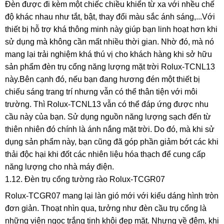
Đèn được đi kèm một chiếc chiều khiển từ xa với nhều chế
độ khác nhau như tắt, bật, thay đổi màu sắc ánh sáng,...Với
thiết bị hỗ trợ khá thông minh này giúp bạn linh hoạt hơn khi
sử dụng mà không cần mất nhiều thời gian. Nhờ đó, mà nó
mang lại trải nghiệm khá thú vị cho khách hàng khi sở hữu
sản phẩm đèn trụ cổng năng lượng mặt trời Rolux-TCNL13
này.Bên cạnh đó, nếu bạn đang hương đén một thiết bị
chiếu sáng trang trí nhưng vẫn có thể thân tiện với môi
trường. Thì Rolux-TCNL13 vẫn có thể đáp ứng được nhu
cầu này của bạn. Sử dụng nguồn năng lượng sạch đến từ
thiên nhiên đó chính là ánh nắng mặt trời. Do đó, mà khi sử
dụng sản phẩm này, bạn cũng đã góp phần giảm bớt các khi
thải độc hại khi đốt các nhiên liệu hóa thạch để cung cấp
năng lượng cho nhà máy điện.
1.12. Đèn trụ cổng tường rào Rolux-TCGR07
Rolux-TCGR07 mang lại làn gió mới với kiểu dáng hình tròn
đơn giản. Thoạt nhìn qua, tưởng như đèn cầu trụ cổng là
những viên ngọc trắng tinh khôi đẹp mặt. Nhưng về đêm, khi