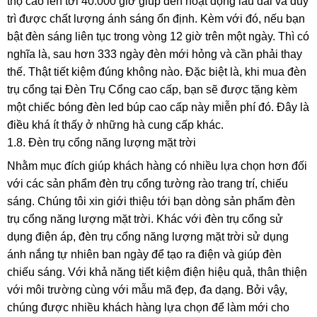
thọ cao lên tới 40.000 giờ giúp đèn hoạt động lâu dài và duy
trì được chất lượng ánh sáng ổn định. Kèm với đó, nếu bạn
bật đèn sáng liên tục trong vòng 12 giờ trên một ngày. Thì có
nghĩa là, sau hơn 333 ngày đèn mới hỏng và cần phải thay
thế. Thật tiết kiệm đúng không nào. Đặc biệt là, khi mua đèn
trụ cổng tại Đèn Trụ Cổng cao cấp, bạn sẽ được tặng kèm
một chiếc bóng đèn led búp cao cấp này miễn phí đó. Đây là
điều khá ít thấy ở những hà cung cấp khác.
1.8. Đèn trụ cổng năng lượng mặt trời
Nhằm mục đích giúp khách hàng có nhiều lựa chọn hơn đối
với các sản phẩm đèn trụ cổng tường rào trang trí, chiếu
sáng. Chúng tôi xin giới thiệu tới bạn dòng sản phẩm đèn
trụ cổng năng lượng mặt trời. Khác với đèn trụ cổng sử
dụng điện áp, đèn trụ cổng năng lượng mặt trời sử dụng
ánh nắng tự nhiên ban ngày để tạo ra điện và giúp đèn
chiếu sáng. Với khả năng tiết kiệm điện hiệu quả, thân thiện
với môi trường cùng với mẫu mã đẹp, đa dạng. Bởi vậy,
chúng được nhiều khách hàng lựa chọn để làm mới cho