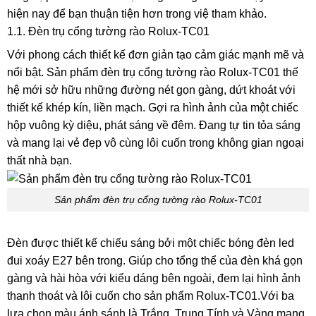
hiện nay để bạn thuận tiện hơn trong việ tham khảo.
1.1. Đèn trụ cổng tường rào Rolux-TC01
Với phong cách thiết kế đơn giản tạo cảm giác mạnh mẽ và
nổi bật. Sản phẩm đèn trụ cổng tường rào Rolux-TC01 thế
hệ mới sở hữu những đường nét gọn gàng, dứt khoát với
thiết kế khép kín, liền mạch. Gợi ra hình ảnh của một chiếc
hộp vuông kỳ diệu, phát sáng về đêm. Đang tự tin tỏa sáng
và mang lại vẻ đẹp vô cùng lôi cuốn trong không gian ngoại
thất nhà bạn.
Sản phẩm đèn trụ cổng tường rào Rolux-TC01
Đèn được thiết kế chiếu sáng bởi một chiếc bóng đèn led
đui xoáy E27 bên trong. Giúp cho tổng thể của đèn khá gọn
gàng và hài hòa với kiểu dáng bên ngoài, đem lại hình ảnh
thanh thoát và lôi cuốn cho sản phẩm Rolux-TC01.Với ba
lựa chọn màu ánh sánh là Trắng, Trung Tính và Vàng mang