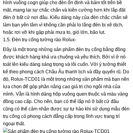
hình vuông cogn giúp cho đèn ổn định và bám tốt trên bề
mặt, mang lại sự chắc chắn và kiên cường hơn khi lắp đặt
đèn ở bất cứ nơi đâu. Kiểu dáng này của đèn chắc chắn sẽ
làm bạn yên tâm vì không cần phải lo lắng đèn bị xê dịch,
hoặc rơi vỡ khi gặp phài mưa to, gió lớn, bão lụt.
1.5. Đèn trụ cổng tường rào Rolux-
Đây là một trong những sản phẩm đèn trụ cổng bằng đồng
được khách hàng khá ưa chuộng và yêu thích. Bởi vì ở nó
toát lên kiểu dáng sáng trọng và lôi cuốn. Với ý tưởng thiết
kế theo phong cách Châu Âu thanh lịch và đầy quyến rũ. Do
đó, Rolux-TCD01 là một trong những sản phẩm mà bạn nên
lựa chọn để góp phần nâng cao giá trị cho ngôi nhà của
mình. Vẫn là hình dáng hộp vuông quen thuộc và màu vàng
đồng cao cấp. Cho nên, bạn có thể lắp nó ở bất cứ đâu
cũng có thể cảm nhận được sự tự hào khi sử dụng mẫu đèn
trụ cổng có phong cách đẳng cấp trong lĩnh vực trang trí
ngoại thất.