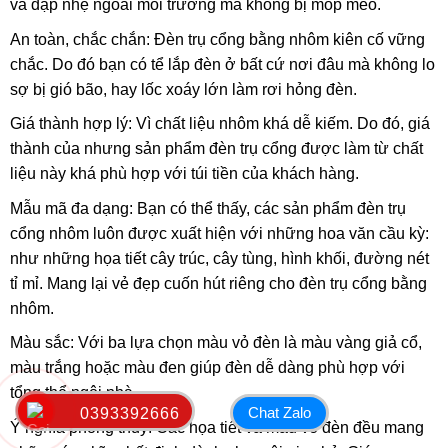
va đập nhẹ ngoài môi trường mà không bị móp méo.
An toàn, chắc chắn: Đèn trụ cổng bằng nhôm kiên cố vững
chắc. Do đó bạn có tể lắp đèn ở bất cứ nơi đâu mà không lo
sợ bị gió bão, hay lốc xoáy lớn làm rơi hỏng đèn.
Giá thành hợp lý: Vì chất liệu nhôm khá dễ kiếm. Do đó, giá
thành của nhưng sản phẩm đèn trụ cổng được làm từ chất
liệu này khá phù hợp với túi tiền của khách hàng.
Mẫu mã đa dạng: Bạn có thể thấy, các sản phẩm đèn trụ
cổng nhôm luôn được xuất hiện với những hoa văn cầu kỳ:
như những họa tiết cây trúc, cây tùng, hình khối, đường nét
tỉ mỉ. Mang lại vẻ đẹp cuốn hút riêng cho đèn trụ cổng bằng
nhôm.
Màu sắc: Với ba lựa chọn màu vỏ đèn là màu vàng giả cổ,
màu trắng hoặc màu đen giúp đèn dễ dàng phù hợp với
tổng thể ngôi nhà.
Chat Zalo
0393392666
Ý nghĩa phong thủy: Các họa tiết và màu vỏ đèn đều mang