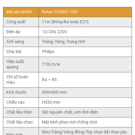
Mã sản phẩm
Rolux-TCGR01-300
Công suất
11w (Bóng đui xoáy E27)
Điện áp
12/24V, 220V
Ánh sáng
Trắng, Vàng, Trung tính
Chip led
Philips
Hiệu suất
110Lm/w
quang
Chỉ số hoàn
Ra ~ 85
màu
Kích thước
300×300 mm
Chiều cao
H330 mm
Chất liệu thân
Sắt nguyên chất, sơn tĩnh điện
Chất liệu chao
Mặt kính phun mờ chống chói
Đen/Trắng/Vàng đồng/Tùy chọn đặt theo yêu
Màu sơn