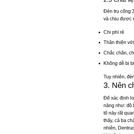
Đèn trụ cổng 
và chịu được 
Chi phí rẻ
Thân thiện vớ
Chắc chắn, ch
Không dễ bị b
Tuy nhiên, đèn
3. Nên c
Để xác định lo
năng như: độ b
tố này rất qua
thấy, cả ba ch
nhiên, Dentru