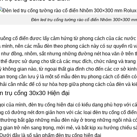
Đèn led trụ cổng tường rào cổ điển Nhôm 300×300 mm
vuông cổ điển đươc lấy cảm hứng từ phong cách của các nước
a mình, nên các mẫu đèn theo phong cách này có sự quyến rũ và 
g như đồng, nhôm, sắt nhưng những đường nét hoa văn ở trên t
thể được sử dụng cho tất cả các mục đích, chức năng và trang t
ỳ không gian nào, từ ngoại thất gia đình cho đến các cơ sở ki
an trọng cần lưu ý là một số mẫu đèn trụ phong cách cổ điển có
phải cân nhắc để có sự hòa hợp giữa phong cách của đèn và kiế
n trụ cổng 30x30 Hiện đại
gọi của mình, đèn trụ cổng hiện đại có kiểu dạng phù hợp với
g có đường nét đơn giản hơn với các loại đèn trụ cổng cổ điể
a thường bắt gặp những mẫu đèn này ở trong những ngôi nhà có
 gian trở nên sang trọng, mới mẻ, và bắt kịp xu hướng chiếu sá
 Dưới đây là số sản phẩm đèn trụ cổng hiện đại