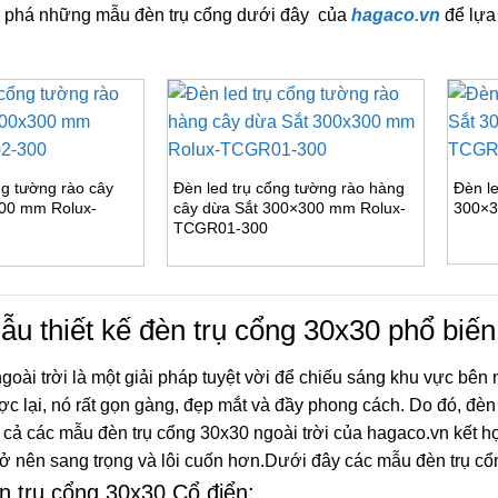
 phá những mẫu đèn trụ cổng dưới đây của
hagaco.vn
để lựa
ng tường rào cây
Đèn led trụ cổng tường rào hàng
Đèn le
00 mm Rolux-
cây dừa Sắt 300×300 mm Rolux-
300×3
TCGR01-300
ẫu thiết kế đèn trụ cổng 30x30 phổ biến
goài trời là một giải pháp tuyệt vời để chiếu sáng khu vực bê
c lại, nó rất gọn gàng, đẹp mắt và đầy phong cách. Do đó, đèn 
t cả các mẫu đèn trụ cổng 30x30 ngoài trời của hagaco.vn kết h
rở nên sang trọng và lôi cuốn hơn.Dưới đây các mẫu đèn trụ c
n trụ cổng 30x30 Cổ điển: