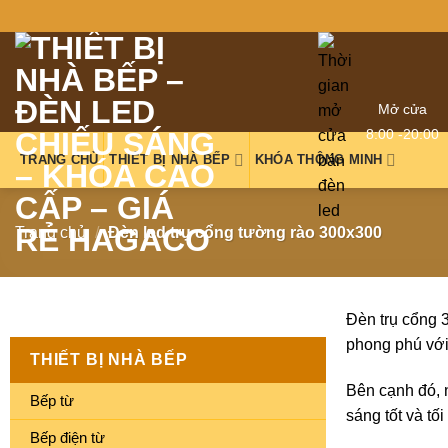
Mở cửa
8:00 -20:00
TRANG CHỦ
THIẾT BỊ NHÀ BẾP
KHÓA THÔNG MINH
Trang chủ
/
Đèn led trụ cổng tường rào 300x300
Đèn trụ cổng 
phong phú với
THIẾT BỊ NHÀ BẾP
Bên cạnh đó, 
Bếp từ
sáng tốt và tố
Bếp điện từ