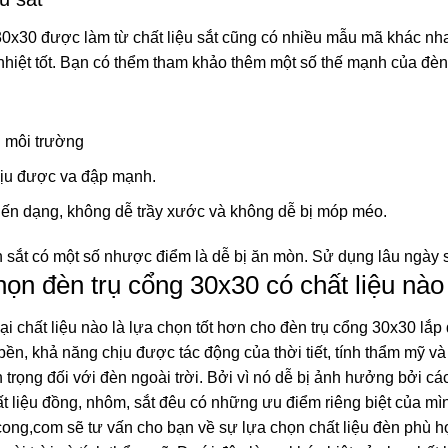
30x30 được làm từ chất liệu sắt cũng có nhiều mẫu mã khác nha
nhiệt tốt. Bạn có thểm tham khảo thêm một số thế mạnh của đèn 
i môi trường
ịu được va đập mạnh.
iến dạng, không dễ trầy xước và không dễ bị móp méo.
 sắt có một số nhược điểm là dễ bị ăn mòn. Sử dụng lâu ngày s
họn đèn trụ cổng 30x30 có chất liệu nào
ại chất liệu nào là lựa chọn tốt hơn cho đèn trụ cổng 30x30 lắp đ
ền, khả năng chịu được tác động của thời tiết, tính thẩm mỹ và
n trọng đối với đèn ngoài trời. Bởi vì nó dễ bị ảnh hưởng bởi cá
ất liệu đồng, nhôm, sắt đêu có những ưu điểm riêng biệt của mìn
cong,com sẽ tư vấn cho bạn về sự lựa chọn chất liệu đèn phù 