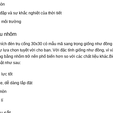
mòn
ập và sự khắc nghiệt của thời tiết
i môi trường
iệu nhôm
hích đèn trụ cổng 30x30 có mẫu mã sang trọng giống như đồng n
 lựa chọn tuyệt vời cho bạn. Với đặc tính giống như đồng, vì 
ổng bằng nhôm trở nên phổ biến hơn so với các chất liệu khác.
bật như sau:
lực tốt
ẹ, dễ dàng lắp đặt
 mòn
lí
ệu sắt