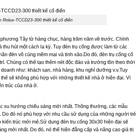
 Rolux-TCCD23-300 thiết kế cổ điển
 phương Tây từ hàng chục, hàng trăm năm về trước. Chính
thu hút một cách lạ kỳ. Tuy đèn trụ cổng được làm từ các
hân đèn vô cùng mềm mại và tinh xảo.Do đó, đèn trụ cổng cổ
rí. Chúng có thể tạo thêm nét độc đáo và trường tồn theo thời
nh doanh như: khách sạn, nhà hàng, khu nghỉ dưỡng v.v.Tuy
 thể sẽ không phù hợp với những thiết kế nhà ở hiện đại. Vì
n trúc của nhà ở.
 các xu hướng chiếu sáng mới nhất. Thông thường, các mẫu
n. Do đó nó phù hợp với nhu cầu sử dụng của những người trẻ
 kiến trúc mới mẻ.Sử dụng đèn trụ cổng 30x30 hiện đại sẽ
ng mới nhất. Do đó, nó thể hiện đẳng cấp và nâng cao giá trị