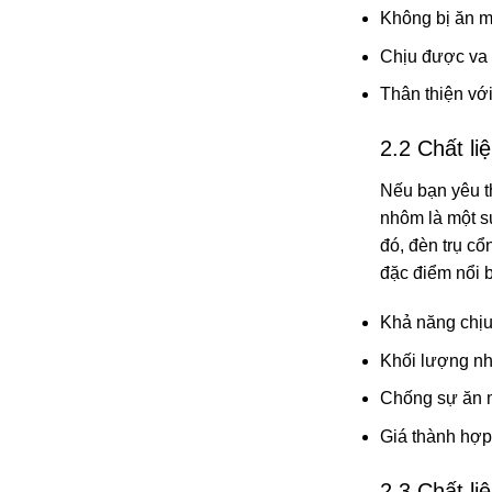
Không bị ăn 
Chịu được va đ
Thân thiện vớ
2.2 Chất l
Nếu bạn yêu t
nhôm là một sự
đó, đèn trụ c
đặc điểm nổi 
Khả năng chịu 
Khối lượng nh
Chống sự ăn
Giá thành hợp 
2.3 Chất li