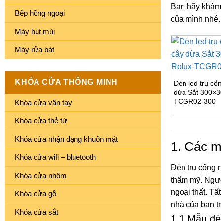
Bạn hãy khám
Bếp hồng ngoại
của mình nhé.
Máy hút mùi
Máy rửa bát
KHÓA CỬA THÔNG MINH
Đèn led trụ cổ
dừa Sắt 300×3
TCGR02-300
Khóa cửa vân tay
Khóa cửa thẻ từ
Khóa cửa nhận dạng khuôn mặt
1. Các m
Khóa cửa wifi – bluetooth
Đèn trụ cổng n
Khóa cửa nhôm
thẩm mỹ. Ngượ
ngoại thất. Tấ
Khóa cửa gỗ
nhà của bạn t
Khóa cửa sắt
1.1 Mẫu đè