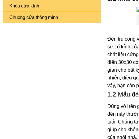
Khóa cửa kính
Chuông cửa thông minh
Đèn trụ cổng 
sự cổ kính củ
chất liệu cứn
điển 30x30 có 
gian cho bất k
nhiên, điều qu
vậy, bạn cần 
1.2 Mẫu đè
Đúng với tên 
đèn này thườn
tuổi. Chúng t
giúp cho không
của ngôi nhà.