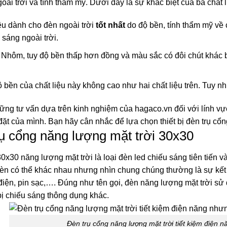
oài trời và tính thẩm mỹ. Dưới đây là sự khác biệt của ba chất l
iệu dành cho đèn ngoài trời
tốt nhất
do độ bền, tính thẩm mỹ về 
 sáng ngoài trời.
 Nhôm, tuy độ bền thấp hơn đồng và màu sắc có đôi chút khác b
ộ bền của chất liệu này không cao như hai chất liệu trên. Tuy nh
hững tư vấn dựa trên kinh nghiệm của hagaco.vn đối với lính vự
 đặt của mình. Bạn hãy cân nhắc để lựa chọn thiết bị đèn trụ c
rụ cổng năng lượng mặt trời 30x30
0x30 năng lượng mặt trời là loại đèn led chiếu sáng tiên tiến v
èn có thể khác nhau nhưng nhìn chung chúng thường là sự kết 
iện, pin sạc,…. Đúng như tên gọi, đèn năng lượng mặt trời sử 
bị chiếu sáng thông dụng khác.
Đèn trụ cổng năng lượng mặt trời tiết kiệm điện