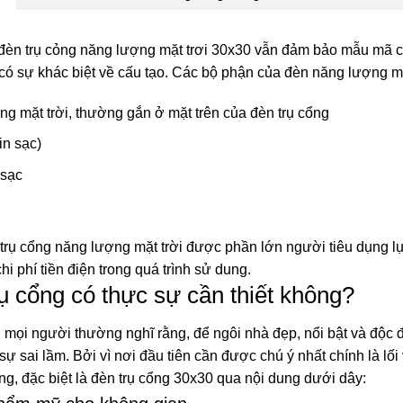
 đèn trụ cỏng năng lượng mặt trơi 30x30 vẫn đảm bảo mẫu mã cổ
 có sự khác biệt về cấu tạo. Các bộ phận của đèn năng lượng m
g mặt trời, thường gắn ở mặt trên của đèn trụ cổng
in sạc)
 sạc
trụ cổng năng lượng mặt trời được phần lớn người tiêu dụng lựa
hi phí tiền điện trong quá trình sử dung.
rụ cổng có thực sự cần thiết không?
ọi người thường nghĩ rằng, để ngôi nhà đẹp, nổi bật và độc đáo
sự sai lầm. Bởi vì nơi đầu tiên cần được chú ý nhất chính là lối
ng, đặc biệt là đèn trụ cổng 30x30 qua nội dung dưới dây: