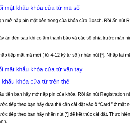
ổi mật khẩu khóa cửa từ mã số
n mở nắp pin mặt bên trong của khóa cửa Bosch. Rồi ấn nút Re
y ấn đến sau khi có âm thanh báo và các số phía trước màn hìn
ập tiếp mật mã mới ( từ 4-12 ký tự số ) nhấn nút [*]. Nhập lại m
ổi mật khẩu khóa cửa từ vân tay
 khẩu khóa cửa từ trên thẻ
u tiên bạn hãy mở nắp pin của khóa. Rồi ấn nút Registration n
ớc tiếp theo bạn hãy đưa thẻ cần cài đặt vào ô “Card ” ở mặt n
ớc tiếp theo bạn hãy nhấn nút [*] để kết thúc cài đặt. Thực hiện 
ành.