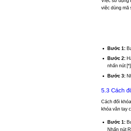
Việc sử dụng 
việc dùng mã 
Bước 1:
Bạ
Bước 2:
Hã
nhấn nút [*]
Bước 3:
Nh
5.3 Cách đ
Cách đổi khóa
khóa vân tay 
Bước 1:
Bư
Nhấn nút R