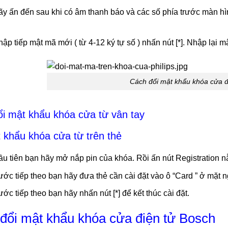
y ấn đến sau khi có âm thanh báo và các số phía trước màn hìn
ập tiếp mật mã mới ( từ 4-12 ký tự số ) nhấn nút [*]. Nhập lại m
Cách đổi mật khẩu khóa cửa đi
ổi mật khẩu khóa cửa từ vân tay
 khẩu khóa cửa từ trên thẻ
u tiên bạn hãy mở nắp pin của khóa. Rồi ấn nút Registration n
ớc tiếp theo bạn hãy đưa thẻ cần cài đặt vào ô “Card ” ở mặt n
ớc tiếp theo bạn hãy nhấn nút [*] để kết thúc cài đặt.
h đổi mật khẩu khóa cửa điện tử Bosch