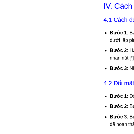
IV. Cách
4.1 Cách đ
Bước 1:
Bạ
dưới lắp pi
Bước 2:
Hã
nhấn nút [*]
Bước 3:
Nh
4.2 Đổi mật
Bước 1:
Đầ
Bước 2:
Bư
Bước 3:
Bư
đã hoàn th