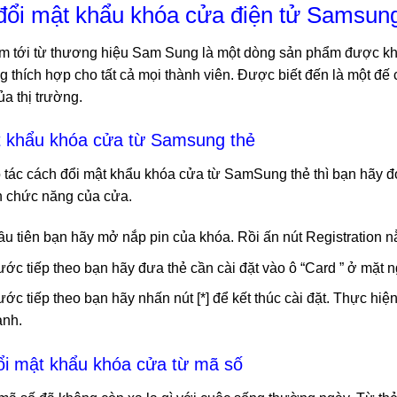
đổi mật khẩu khóa cửa điện tử Samsun
 tới từ thương hiệu Sam Sung là một dòng sản phẩm được khá
g thích hợp cho tất cả mọi thành viên. Được biết đến là một đ
ủa thị trường.
t khẩu khóa cửa từ Samsung thẻ
 tác cách đổi mật khẩu khóa cửa từ SamSung thẻ thì bạn hãy đọ
n chức năng của cửa.
u tiên bạn hãy mở nắp pin của khóa. Rồi ấn nút Registration n
ớc tiếp theo bạn hãy đưa thẻ cần cài đặt vào ô “Card ” ở mặt n
ớc tiếp theo bạn hãy nhấn nút [*] để kết thúc cài đặt. Thực hiện 
ành.
ổi mật khẩu khóa cửa từ mã số