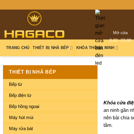
Mở cửa
8:00 -20:00
TRANG CHỦ
THIẾT BỊ NHÀ BẾP
KHÓA THÔNG MINH
THIẾT BỊ NHÀ BẾP
Bếp từ
Bếp điện từ
Khóa cửa điệ
Bếp hồng ngoại
an ninh gần nh
Máy hút mùi
nên bài chia s
tâm.
Máy rửa bát