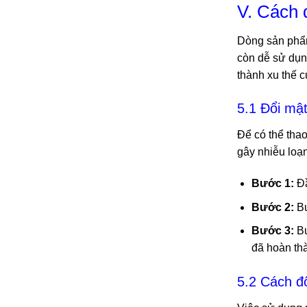
V. Cách 
Dòng sản phẩm
còn dễ sử dụn
thành xu thế c
5.1 Đổi mậ
Để có thể thao
gây nhiễu loạ
Bước 1:
Đầ
Bước 2:
Bư
Bước 3:
Bư
đã hoàn th
5.2 Cách đ