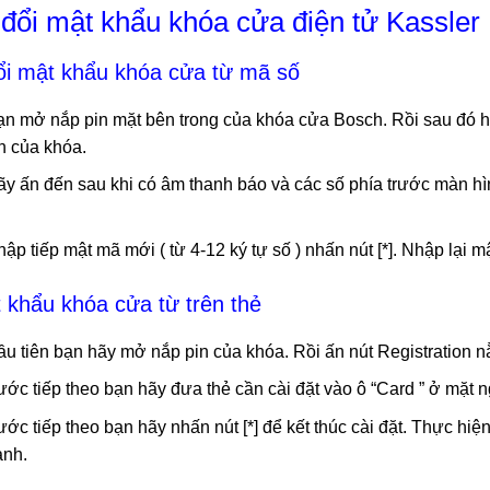
 đổi mật khẩu khóa cửa điện tử Kassler
ổi mật khẩu khóa cửa từ mã số
n mở nắp pin mặt bên trong của khóa cửa Bosch. Rồi sau đó h
n của khóa.
y ấn đến sau khi có âm thanh báo và các số phía trước màn hìn
ập tiếp mật mã mới ( từ 4-12 ký tự số ) nhấn nút [*]. Nhập lại m
 khẩu khóa cửa từ trên thẻ
u tiên bạn hãy mở nắp pin của khóa. Rồi ấn nút Registration n
ớc tiếp theo bạn hãy đưa thẻ cần cài đặt vào ô “Card ” ở mặt n
ớc tiếp theo bạn hãy nhấn nút [*] để kết thúc cài đặt. Thực hiện 
ành.