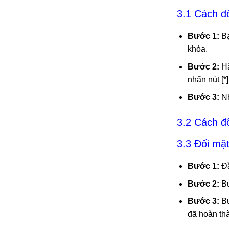
3.1 Cách đ
Bước 1:
Bạ
khóa.
Bước 2:
Hã
nhấn nút [*]
Bước 3:
Nh
3.2 Cách đ
3.3 Đổi mật
Bước 1:
Đầ
Bước 2:
Bư
Bước 3:
Bư
đã hoàn th