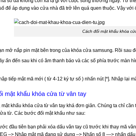
mã số đã không còn xa lạ gì với cuộc sống thường ngày. Từ th
số để áp dụng vào cửa nhà đã trở lên quá quen thuộc. Vậy với 
Cách đổi mật khẩu khóa cử
n mở nắp pin mặt bên trong của khóa cửa samsung. Rồi sau đó
y ấn đến sau khi có âm thanh báo và các số phía trước màn hìn
ập tiếp mật mã mới ( từ 4-12 ký tự số ) nhấn nút [*]. Nhập lại m
ổi mật khẩu khóa cửa từ vân tay
 mật khẩu khóa cửa từ vân tay khá đơn giản. Chúng ta chỉ cần t
cửa từ. Các bước đổi mật khẩu như sau:
ớc đầu tiên bạn phải xóa dấu vân tay cũ trước khi thay mã vân
EG –> Nhập mật mã đang sử dụng –> Nhấn số 8 —> nhấn dấu * 