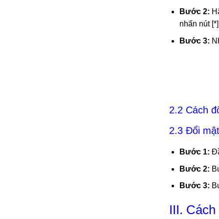
Bước 2:
Hã
nhấn nút [*]
Bước 3:
Nh
2.2 Cách đ
2.3 Đổi mật
Bước 1:
Đầ
Bước 2:
Bư
Bước 3:
Bư
III. Các