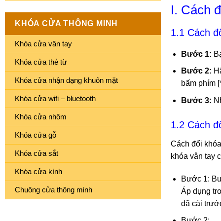
I. Cách 
KHÓA CỬA THÔNG MINH
1.1 Cách đ
Khóa cửa vân tay
Bước 1:
Bạ
Khóa cửa thẻ từ
Bước 2:
Hã
Khóa cửa nhận dạng khuôn mặt
bấm phím [*
Khóa cửa wifi – bluetooth
Bước 3:
Nh
Khóa cửa nhôm
1.2 Cách đ
Khóa cửa gỗ
Cách đổi khóa
Khóa cửa sắt
khóa vân tay 
Khóa cửa kính
Bước 1: Bướ
Chuông cửa thông minh
Áp dụng tro
đã cài trướ
Bước 2: