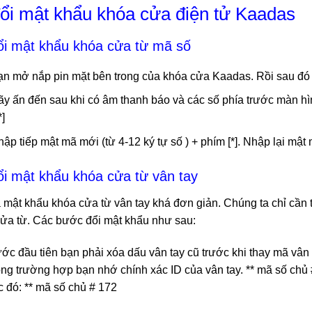
đổi mật khẩu khóa cửa điện tử Kaadas
ổi mật khẩu khóa cửa từ mã số
n mở nắp pin mặt bên trong của khóa cửa Kaadas. Rồi sau đó 
y ấn đến sau khi có âm thanh báo và các số phía trước màn hì
]
ập tiếp mật mã mới (từ 4-12 ký tự số ) + phím [*]. Nhập lại mật 
ổi mật khẩu khóa cửa từ vân tay
 mật khẩu khóa cửa từ vân tay khá đơn giản. Chúng ta chỉ cần t
cửa từ. Các bước đổi mật khẩu như sau:
c đầu tiên bạn phải xóa dấu vân tay cũ trước khi thay mã vân
ng trường hợp bạn nhớ chính xác ID của vân tay. ** mã số chủ
c đó: ** mã số chủ # 172