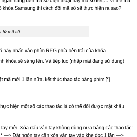
ẻ ngân hàng đến mã số điện thoại hay mã số két,… Vì thế mà
ổ khóa Samsung thì cách đổi mã số sẽ thực hiện ra sao?
a từ mã số
 hãy nhấn vào phím REG phía bên trái của khóa.
h khóa sẽ sáng lên. Và tiếp tục (nhập mật đang sử dụng)
ật mã mới 1 lần nữa. kết thúc thao tác bằng phím [*]
hực hiện một số các thao tác là có thể đổi được mật khẩu
 tay mới. Xóa dấu vân tay không dùng nữa bằng các thao tác:
—> Đặt ngón tay cần xóa vân tay vào khe đọc 1 lần —>