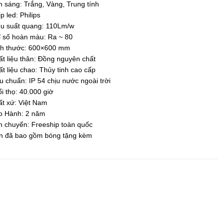
 sáng: Trắng, Vàng, Trung tính
p led: Philips
ệu suất quang: 110Lm/w
ỉ số hoàn màu: Ra ~ 80
ch thước: 600×600 mm
t liệu thân: Đồng nguyên chất
t liệu chao: Thủy tinh cao cấp
u chuẩn: IP 54 chịu nước ngoài trời
i thọ: 40.000 giờ
t xứ: Việt Nam
o Hành: 2 năm
n chuyển: Freeship toàn quốc
n đã bao gồm bóng tặng kèm