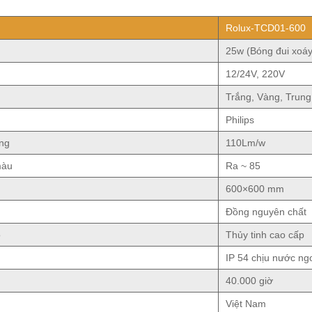
Rolux-TCD01-600
25w (Bóng đui xoá
12/24V, 220V
Trắng, Vàng, Trung
Philips
ang
110Lm/w
màu
Ra ~ 85
600×600 mm
Đồng nguyên chất
o
Thủy tinh cao cấp
IP 54 chịu nước ngo
40.000 giờ
Việt Nam