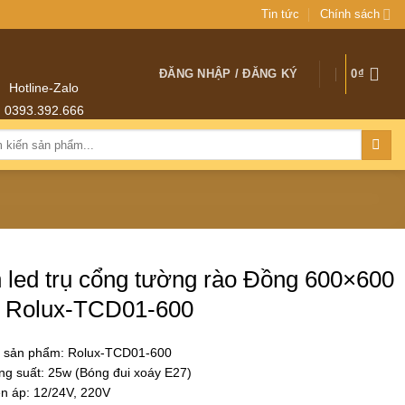
Tin tức
Chính sách
ĐĂNG NHẬP / ĐĂNG KÝ
0
₫
Hotline-Zalo
0393.392.666
:
 led trụ cổng tường rào Đồng 600×600
Rolux-TCD01-600
 sản phẩm: Rolux-TCD01-600
g suất: 25w (Bóng đui xoáy E27)
n áp: 12/24V, 220V