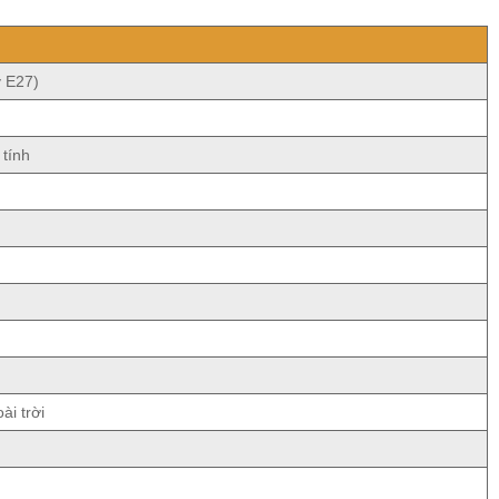
y E27)
 tính
ài trời