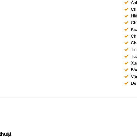
Ánh
Chi
Hi
Ch
Kí
Chấ
Chấ
Tiê
Tuổ
Xuấ
Bả
Vậ
Đè
thuật