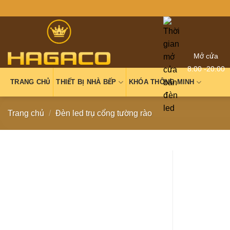
Mở cửa
8:00 -20:00
TRANG CHỦ
THIẾT BỊ NHÀ BẾP
KHÓA THÔNG MINH
Trang chủ
/
Đèn led trụ cổng tường rào