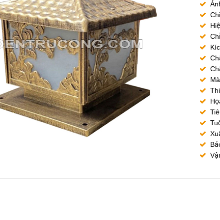
Ánh
Chi
Hi
Ch
Kí
Chấ
Chấ
Mà
Thi
Họa
Tiê
Tuổ
Xuấ
Bả
Vận