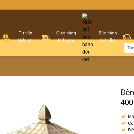
Tư vấn
Giao hàng
Bảo hành
Miễn phí
Miễn phí
2-3 năm
Tìm
kiếm:
Đèn
400
Mã
Côn
Điệ