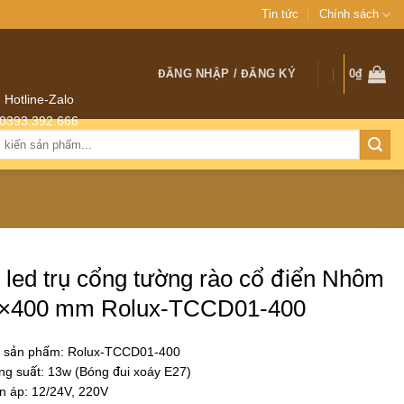
Tin tức
Chính sách
ĐĂNG NHẬP / ĐĂNG KÝ
0
₫
Hotline-Zalo
0393.392.666
 led trụ cổng tường rào cổ điển Nhôm
×400 mm Rolux-TCCD01-400
 sản phẩm: Rolux-TCCD01-400
g suất: 13w (Bóng đui xoáy E27)
n áp: 12/24V, 220V