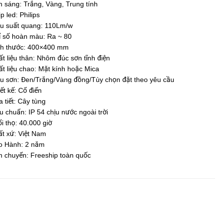
 sáng: Trắng, Vàng, Trung tính
p led: Philips
ệu suất quang: 110Lm/w
ỉ số hoàn màu: Ra ~ 80
ch thước: 400×400 mm
t liệu thân: Nhôm đúc sơn tĩnh điện
t liệu chao: Mặt kính hoặc Mica
u sơn: Đen/Trắng/Vàng đồng/Tùy chọn đặt theo yêu cầu
ết kế: Cổ điển
 tiết: Cây tùng
u chuẩn: IP 54 chịu nước ngoài trời
i thọ: 40.000 giờ
t xứ: Việt Nam
o Hành: 2 năm
 chuyển: Freeship toàn quốc