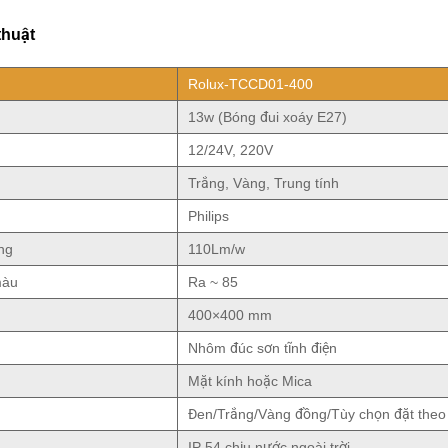
thuật
Rolux-TCCD01-400
13w (Bóng đui xoáy E27)
12/24V, 220V
Trắng, Vàng, Trung tính
Philips
ng
110Lm/w
màu
Ra ~ 85
400×400 mm
Nhôm đúc sơn tĩnh điện
Mặt kính hoặc Mica
Đen/Trắng/Vàng đồng/Tùy chọn đặt theo
IP 54 chịu nước ngoài trời