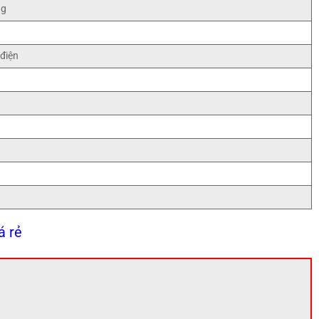
ng
điện
á rẻ