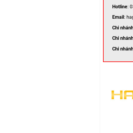
Hotline
: 
Email
: h
Chi nhán
Chi nhán
Chi nhán