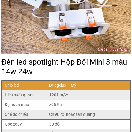
Đèn led spotlight Hộp Đôi Mini 3 màu
14w 24w
Chip led
Bridgelux – Mỹ
Hiệu suất quang
120 Lm/w
Độ hoàn màu
>95 Ra
Chế độ chiếu
Chiếu rọi hoặc tán quang
Góc xoay
30 độ