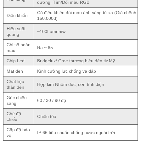
dương, Tím/Đổi màu RGB
Có điểu khiển đổi màu ánh sáng từ xa (Giá chênh
Điều khiển
150.000đ)
Hiệu suất
~100Lumen/w
quang
Chỉ số hoàn
Ra ~ 85
màu
Chip Led
Bridgelux/ Cree thương hiệu đến từ Mỹ
Mặt đèn
Kính cường lực chống va đập
Chất liệu
Hợp kim Nhôm đúc, sơn tĩnh điện
thân đèn
Góc chiếu
60 / 30 / 90 độ
sáng
Chế độ
Chiếu tỏa
chiếu
Cấp độ bảo
IP 66 tiêu chuẩn chống nước ngoài trời
vệ