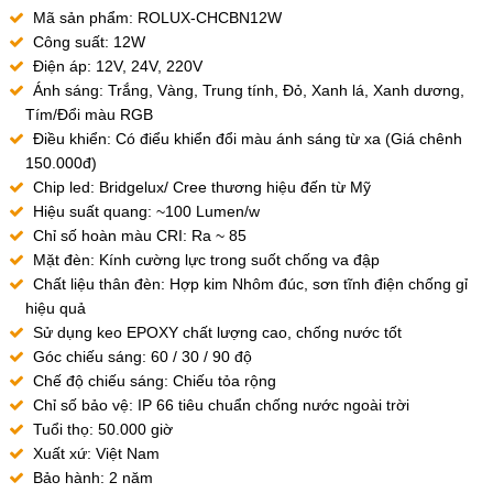
Mã sản phẩm: ROLUX-CHCBN12W
Công suất: 12W
Điện áp: 12V, 24V, 220V
Ánh sáng: Trắng, Vàng, Trung tính, Đỏ, Xanh lá, Xanh dương,
Tím/Đổi màu RGB
Điều khiển: Có điểu khiển đổi màu ánh sáng từ xa (Giá chênh
150.000đ)
Chip led: Bridgelux/ Cree thương hiệu đến từ Mỹ
Hiệu suất quang: ~100 Lumen/w
Chỉ số hoàn màu CRI: Ra ~ 85
Mặt đèn: Kính cường lực trong suốt chống va đập
Chất liệu thân đèn: Hợp kim Nhôm đúc, sơn tĩnh điện chống gỉ
hiệu quả
Sử dụng keo EPOXY chất lượng cao, chống nước tốt
Góc chiếu sáng: 60 / 30 / 90 độ
Chế độ chiếu sáng: Chiếu tỏa rộng
Chỉ số bảo vệ: IP 66 tiêu chuẩn chống nước ngoài trời
Tuổi thọ: 50.000 giờ
Xuất xứ: Việt Nam
Bảo hành: 2 năm