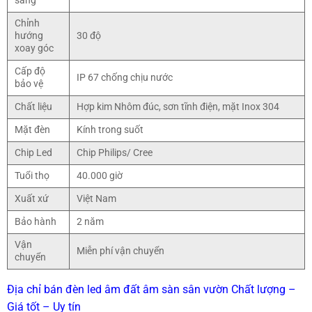
sáng
Chỉnh
hướng
30 độ
xoay góc
Cấp độ
IP 67 chống chịu nước
bảo vệ
Chất liệu
Hợp kim Nhôm đúc, sơn tĩnh điện, mặt Inox 304
Mặt đèn
Kính trong suốt
Chip Led
Chip Philips/ Cree
Tuổi thọ
40.000 giờ
Xuất xứ
Việt Nam
Bảo hành
2 năm
Vận
Miễn phí vận chuyển
chuyển
Địa chỉ bán đèn led âm đất âm sàn sân vườn Chất lượng –
Giá tốt – Uy tín