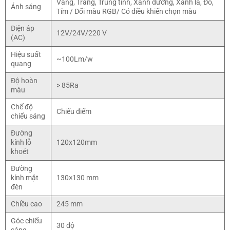
Vàng, Trắng, Trung tính, Xanh dương, Xanh lá, Đỏ,
Ánh sáng
Tím / Đổi màu RGB/ Có điều khiển chọn màu
Điện áp
12V/24V/220 V
(AC)
Hiệu suất
~100Lm/w
quang
Độ hoàn
> 85Ra
màu
Chế độ
Chiếu điểm
chiếu sáng
Đường
kính lỗ
120x120mm
khoét
Đường
kính mặt
130×130 mm
đèn
Chiều cao
245 mm
Góc chiếu
30 độ