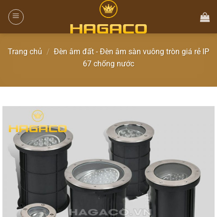
Trang chủ
/
Đèn âm đất - Đèn âm sàn vuông tròn giá rẻ IP
67 chống nước