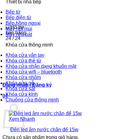
Thiết bị nhà bếp
2-3 năm
Bếp từ
Bếp điện từ
Bếp hồng ngoại
Máy hút mùi
Máy rửa bát
Khóa cửa thông minh
Hotline-Zalo
Khóa cửa vân tay
0393.392.666
Khóa cửa thẻ từ
Khóa cửa nhận dạng khuôn mặt
Khóa cửa wifi – bluetooth
Khóa cửa nhôm
Khóa cửa gỗ
Đăng nhập / Đăng ký
Khóa cửa sắt
Khóa cửa kính
0
₫
Chuông cửa thông minh
Sản
Xem Nhanh
phẩm
Đèn led âm nước chân đế 15w
này
có
Chưa có sản phẩm trong giỏ hàng.