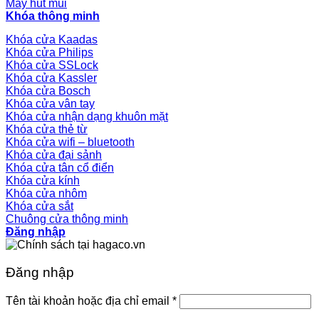
Máy hút mùi
Khóa thông minh
Khóa cửa Kaadas
Khóa cửa Philips
Khóa cửa SSLock
Khóa cửa Kassler
Khóa cửa Bosch
Khóa cửa vân tay
Khóa cửa nhận dạng khuôn mặt
Khóa cửa thẻ từ
Khóa cửa wifi – bluetooth
Khóa cửa đại sảnh
Khóa cửa tân cổ điển
Khóa cửa kính
Khóa cửa nhôm
Khóa cửa sắt
Chuông cửa thông minh
Đăng nhập
Đăng nhập
Tên tài khoản hoặc địa chỉ email
*