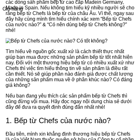
các dòng sản phẩm bếp từ cao cấp Madein Germany,
Made in Spain. Nếu không tim hiểu kỹ nhiều người sẽ cho
Giỏ hàng
rằng bếp từ Chefs là bếp từ của châu Âu. Vì thế, ngay sau
đây hãy cùng mình tìm hiểu chính xác xem “Bếp từ Chefs
của nước nào?” & “Có nên dùng bếp từ Chefs không?”
nhé!
Tìm hiểu về nguồn gốc xuất xứ là cách thiết thực nhất
giúp bạn mua được những sản phẩm bếp từ tốt nhất hiện
nay. Đối với một thương hiệu bếp từ có nhiều xuất xứ như
Chefs thì việc tìm hiểu thông tin về sản phẩm là điều rất
cần thiết. Nó sẽ giúp phần nào đánh giá được chất lượng
của những sản phẩm mua về ở phân khúc nào? Có đáng
giá không?
Nếu bạn đang yêu thích các sản phẩm bếp từ Chefs thì
cũng đừng vội mua. Hãy đọc ngay nội dung chia sẻ dưới
đây để đưa ra quyết định đúng đắn nhất nhé!
1. Bếp từ Chefs của nước nào?
Đầu tiên, mình xin khẳng định thương hiệu bếp từ Chefs
là của Việt Nam thuộc quyền sở hữu của Công ty cổ phần