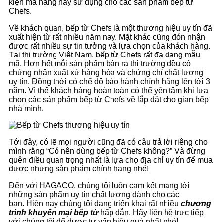
kiện mà hãng này sử dụng cho các sản phẩm bếp từ
Chefs.
Về khách quan, bếp từ Chefs là một thương hiệu uy tín đã
xuất hiện từ rất nhiều năm nay. Mặt khác cũng đón nhận
được rất nhiều sự tin tưởng và lựa chọn của khách hàng.
Tại thị trường Việt Nam, bếp từ Chefs rất đa dạng mẫu
mã. Hơn hết mỗi sản phẩm bán ra thị trường đều có
chứng nhận xuất xứ hàng hóa và chứng chỉ chất lượng
uy tín. Đồng thời có chế độ bảo hành chính hãng lên tới 3
năm. Vì thế khách hàng hoàn toàn có thể yên tâm khi lựa
chọn các sản phẩm bếp từ Chefs về lắp đặt cho gian bếp
nhà mình.
Tới đây, có lẽ mọi người cũng đã có câu trả lời riêng cho
mình rằng “Có nên dùng bếp từ Chefs không?” Và đừng
quên điều quan trọng nhất là lựa chọ địa chỉ uy tín để mua
được những sản phẩm chính hãng nhé!
Đến với HAGACO, chúng tôi luôn cam kết mang tới
những sản phẩm uy tín chất lượng dành cho các
bạn. Hiện nay chúng tôi đang triển khai rất nhiều
chương
trình khuyến mại bếp từ
hấp dẫn. Hãy liên hệ trực tiếp
với chúng tôi để được tư vấn hiệu quả nhất nhé!