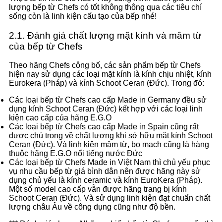
lượng bếp từ Chefs có tốt không thông qua các tiêu chí
sống còn là linh kiện cấu tạo của bếp nhé!
2.1. Đánh giá chất lượng mặt kính và mâm từ
của bếp từ Chefs
Theo hãng Chefs công bố, các sản phẩm bếp từ Chefs
hiện nay sử dụng các loại mặt kính là kính chịu nhiệt, kính
Eurokera (Pháp) và kính Schoot Ceran (Đức). Trong đó:
Các loại bếp từ Chefs cao cấp Made in Germany đều sử
dụng kính Schoot Ceran (Đức) kết hợp với các loại linh
kiện cao cấp của hãng E.G.O
Các loại bếp từ Chefs cao cấp Made in Spain cũng rất
được chú trọng về chất lượng khi sở hữu mặt kính Schoot
Ceran (Đức). Và linh kiện mâm từ, bo mạch cũng là hàng
thuộc hãng E.G.O nổi tiếng nước Đức
Các loại bếp từ Chefs Made in Việt Nam thì chủ yếu phục
vụ nhu cầu bếp từ giá bình dân nên được hãng này sử
dụng chủ yếu là kính ceramic và kính EuroKera (Pháp).
Một số model cao cấp vẫn được hãng trang bị kính
Schoot Ceran (Đức). Và sử dụng linh kiện đạt chuẩn chất
lượng châu Âu về công dụng cũng như độ bền.