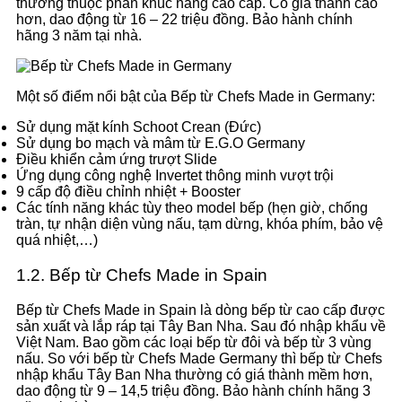
thường thuộc phân khúc hàng cao cấp. Có giá thành cao
hơn, dao động từ 16 – 22 triệu đồng. Bảo hành chính
hãng 3 năm tại nhà.
Một số điểm nổi bật của Bếp từ Chefs Made in Germany:
Sử dụng mặt kính Schoot Crean (Đức)
Sử dụng bo mạch và mâm từ E.G.O Germany
Điều khiển cảm ứng trượt Slide
Ứng dụng công nghệ Invertet thông minh vượt trội
9 cấp độ điều chỉnh nhiệt + Booster
Các tính năng khác tùy theo model bếp (hẹn giờ, chống
tràn, tự nhận diện vùng nấu, tạm dừng, khóa phím, bảo vệ
quá nhiệt,…)
1.2. Bếp từ Chefs Made in Spain
Bếp từ Chefs Made in Spain là dòng bếp từ cao cấp được
sản xuất và lắp ráp tại Tây Ban Nha. Sau đó nhập khẩu về
Việt Nam. Bao gồm các loại bếp từ đôi và bếp từ 3 vùng
nấu. So với bếp từ Chefs Made Germany thì bếp từ Chefs
nhập khẩu Tây Ban Nha thường có giá thành mềm hơn,
dao động từ 9 – 14,5 triệu đồng. Bảo hành chính hãng 3