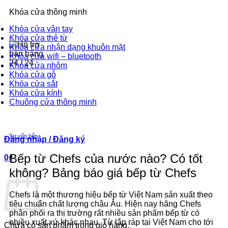
2-3 năm
Khóa cửa thông minh
Khóa cửa vân tay
Khóa cửa thẻ từ
Khóa cửa nhận dạng khuôn mặt
Khóa cửa wifi – bluetooth
Khóa cửa nhôm
Khóa cửa gỗ
Hotline-Zalo
Khóa cửa sắt
Khóa cửa kính
0393.392.666
Chuông cửa thông minh
Tư vấn bếp
Đăng nhập / Đăng ký
Bếp từ Chefs của nước nào? Có tốt
0
₫
không? Bảng báo giá bếp từ Chefs
Chefs là một thương hiệu bếp từ Việt Nam sản xuất theo
tiêu chuẩn chất lượng châu Âu. Hiện nay hãng Chefs
phân phối ra thị trường rất nhiều sản phấm bếp từ có
nhiều xuất xứ khác nhau. Từ lắp ráp tại Việt Nam cho tới
Chưa có sản phẩm trong giỏ hàng.