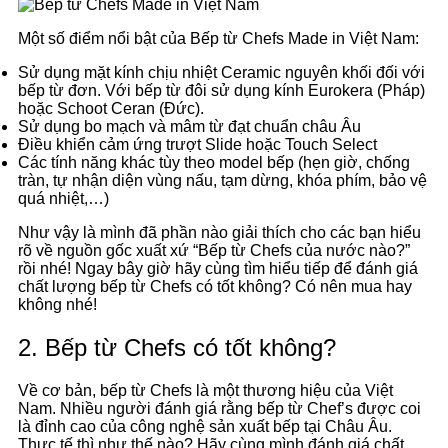
Một số điểm nổi bật của Bếp từ Chefs Made in Việt Nam:
Sử dụng mặt kính chịu nhiệt Ceramic nguyên khối đối với
bếp từ đơn. Với bếp từ đôi sử dụng kính Eurokera (Pháp)
hoặc Schoot Ceran (Đức).
Sử dụng bo mạch và mâm từ đạt chuẩn châu Âu
Điều khiển cảm ứng trượt Slide hoặc Touch Select
Các tính năng khác tùy theo model bếp (hẹn giờ, chống
tràn, tự nhận diện vùng nấu, tạm dừng, khóa phím, bảo vệ
quá nhiệt,…)
Như vậy là mình đã phần nào giải thích cho các bạn hiểu
rõ về nguồn gốc xuất xứ “Bếp từ Chefs của nước nào?”
rồi nhé! Ngay bây giờ hãy cùng tìm hiểu tiếp để đánh giá
chất lượng bếp từ Chefs có tốt không? Có nên mua hay
không nhé!
2. Bếp từ Chefs có tốt không?
Về cơ bản, bếp từ Chefs là một thương hiệu của Việt
Nam. Nhiều người đánh giá rằng bếp từ Chef’s được coi
là đỉnh cao của công nghệ sản xuất bếp tại Châu Âu.
Thực tế thì như thế nào? Hãy cùng mình đánh giá chất