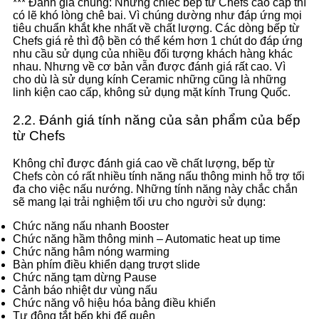
*** Đánh giá chung: Những chiếc bếp từ Chefs cao cấp thì
có lẽ khó lòng chê bai. Vì chúng dường như đáp ứng mọi
tiêu chuẩn khắt khe nhất về chất lượng. Các dòng bếp từ
Chefs giá rẻ thì độ bền có thể kém hơn 1 chút do đáp ứng
nhu cầu sử dụng của nhiều đối tượng khách hàng khác
nhau. Nhưng về cơ bản vẫn được đánh giá rất cao. Vì
cho dù là sử dụng kính Ceramic những cũng là những
linh kiện cao cấp, không sử dụng mặt kính Trung Quốc.
2.2. Đánh giá tính năng của sản phẩm của bếp
từ Chefs
Không chỉ được đánh giá cao về chất lượng, bếp từ
Chefs còn có rất nhiều tính năng nấu thông minh hỗ trợ tối
đa cho việc nấu nướng. Những tính năng này chắc chắn
sẽ mang lại trải nghiệm tối ưu cho người sử dụng:
Chức năng nấu nhanh Booster
Chức năng hầm thông minh – Automatic heat up time
Chức năng hâm nóng warming
Bàn phím điều khiển dạng trượt slide
Chức năng tạm dừng Pause
Cảnh báo nhiệt dư vùng nấu
Chức năng vô hiệu hóa bảng điều khiển
Tự động tắt bếp khi để quên