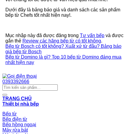
Dưới đây là bảng báo giá và danh sách các sản phẩm
bếp từ Chefs tốt nhất hiện nay!.
Mục nhập này đã được đăng trong
Tư vấn bếp
và được
gắn thẻ
Review các hãng bếp từ có tốt không
.
Bếp từ Bosch có tốt không? Xuất xứ từ đâu? Bảng báo
giá bếp từ Bosch
Bếp từ Domino là gì? Top 10 bếp từ Domino đáng mua
nhất hiện nay
Chat Zalo
0393392666
Tìm
kiếm:
TRANG CHỦ
Thiết bị nhà bếp
Bếp từ
Bếp điện từ
Bếp hồng ngoại
Máy rửa bát