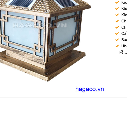
Kí
Kí
Kí
Chấ
Chấ
Cấp
Bả
Ứng
kề