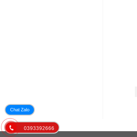
Chat Zalo
0393392666