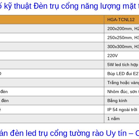
 kỹ thuật Đèn trụ cổng năng lượng mặ
HGA-TCNL12
200x200mm, 
250x250mm, 
300x300mm, 
220V
5W led tích hợp
D
Búp LED đui E2
Trắng hoặc vàn
 đèn
Nhôm đúc, sơn t
o đèn
Bằng kính
ệ
IP 54 ngoài trời
1 năm
bán đèn led trụ cổng tường rào Uy tín – 