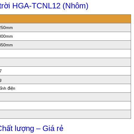
t trời HGA-TCNL12 (Nhôm)
H250mm
H300mm
H350mm
7
g
ĩnh điện
Chất lượng – Giá rẻ