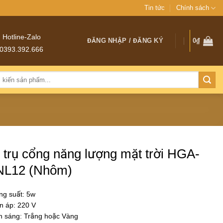
Tin tức
Chính sách
Hotline-Zalo
ĐĂNG NHẬP / ĐĂNG KÝ
0
₫
0393.392.666
 trụ cổng năng lượng mặt trời HGA-
L12 (Nhôm)
ng suất: 5w
n áp: 220 V
h sáng: Trắng hoặc Vàng