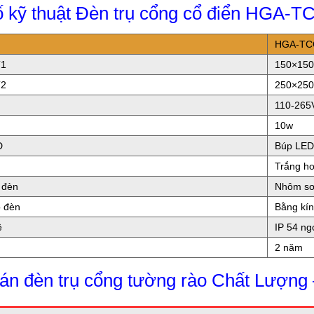
ố kỹ thuật Đèn trụ cổng cổ điển HGA-
HGA-TC
T1
150×15
T2
250×25
110-265
10w
D
Búp LED
Trắng h
n đèn
Nhôm sơ
o đèn
Bằng kí
ệ
IP 54 ngo
2 năm
bán đèn trụ cổng tường rào Chất Lượng 