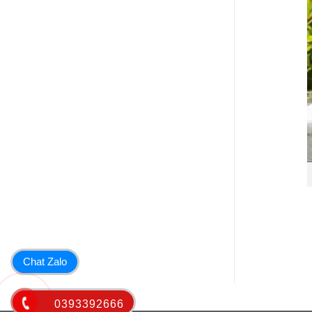
Chat Zalo
0393392666