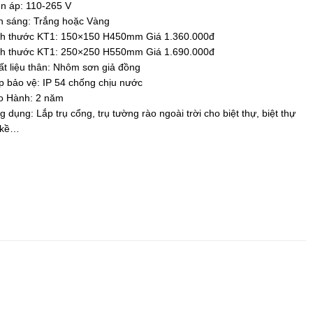
n áp: 110-265 V
h sáng: Trắng hoặc Vàng
ch thước KT1: 150×150 H450mm Giá 1.360.000đ
ch thước KT1: 250×250 H550mm Giá 1.690.000đ
t liệu thân: Nhôm sơn giả đồng
 bảo vệ: IP 54 chống chịu nước
o Hành: 2 năm
 dụng: Lắp trụ cổng, trụ tường rào ngoài trời cho biệt thự, biệt thự
n kề…