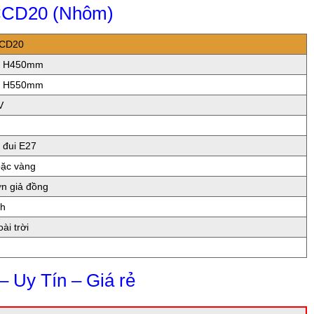
TCCD20 (Nhôm)
CD20
0 H450mm
0 H550mm
V
 đui E27
oặc vàng
n giả đồng
nh
ài trời
– Uy Tín – Giá rẻ