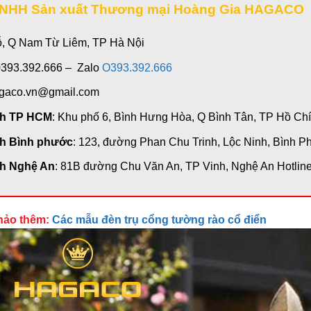
TNHH Sản xuất Thương mại Hoàng Gia HAGACO
ỗ, Q Nam Từ Liêm, TP Hà Nội
0393.392.666 – Zalo
O393.392.666
agaco.vn@gmail.com
nh TP HCM
: Khu phố 6, Bình Hưng Hòa, Q Bình Tân, TP Hồ Chí
h Bình phước
: 123, đường Phan Chu Trinh, Lộc Ninh, Bình P
h Nghệ An
: 81B đường Chu Văn An, TP Vinh, Nghệ An Hotlin
hảo thêm:
Các mẫu đèn trụ cổng tường rào cổ điển