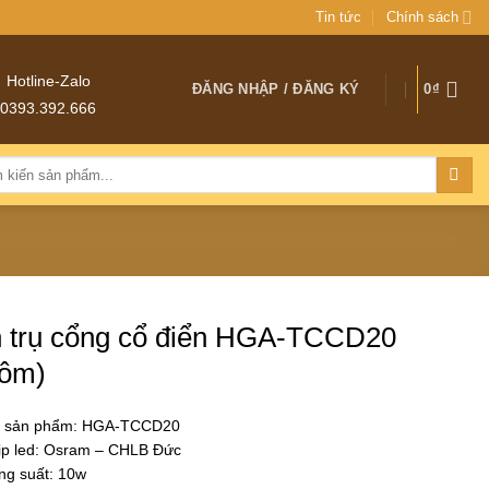
Tin tức
Chính sách
Hotline-Zalo
ĐĂNG NHẬP / ĐĂNG KÝ
0
₫
0393.392.666
:
 trụ cổng cổ điển HGA-TCCD20
ôm)
 sản phẩm: HGA-TCCD20
ip led: Osram – CHLB Đức
ng suất: 10w