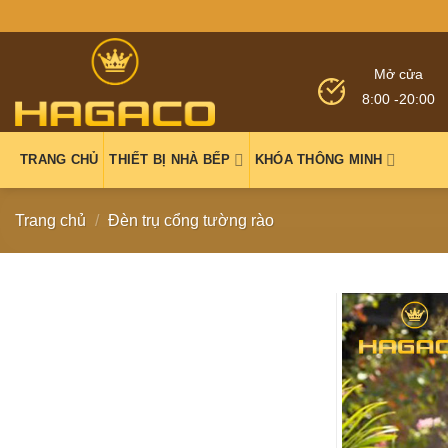
Mở cửa
8:00 -20:00
TRANG CHỦ
THIẾT BỊ NHÀ BẾP
KHÓA THÔNG MINH
Trang chủ
/
Đèn trụ cổng tường rào