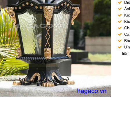
Điệ
Án
Kí
Kí
Chấ
Cấp
Bả
Ứng
liề