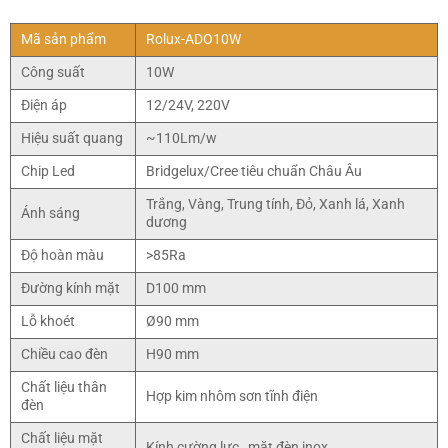
Mã sản phẩm
Rolux-ADO10W
Công suất
10W
Điện áp
12/24V, 220V
Hiệu suất quang
~110Lm/w
Chip Led
Bridgelux/Cree tiêu chuẩn Châu Âu
Trắng, Vàng, Trung tính, Đỏ, Xanh lá, Xanh
Ánh sáng
dương
Độ hoàn màu
>85Ra
Đường kính mặt
D100 mm
Lỗ khoét
Ø90 mm
Chiều cao đèn
H90 mm
Chất liệu thân
Hợp kim nhôm sơn tĩnh điện
đèn
Chất liệu mặt
Kính cường lực , mặt đèn inox