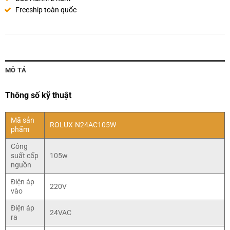
Freeship toàn quốc
MÔ TẢ
Thông số kỹ thuật
Mã sản
ROLUX-N24AC105W
phẩm
Công
suất cấp
105w
nguồn
Điện áp
220V
vào
Điện áp
24VAC
ra